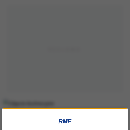
Zdjęcie ilustracyjne
Ostrzeżenia obejmują tereny
powiatu