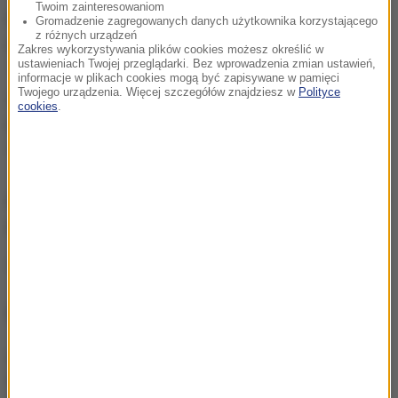
Twoim zainteresowaniom
powiew silnego wiatru, ale również... wiosny. Na
Gromadzenie zagregowanych danych użytkownika korzystającego
z różnych urządzeń
południu Polski będzie najwięcej przejaśnień.
Zakres wykorzystywania plików cookies możesz określić w
ustawieniach Twojej przeglądarki. Bez wprowadzenia zmian ustawień,
Temperatura w przeważającej części kraju będzie
informacje w plikach cookies mogą być zapisywane w pamięci
Twojego urządzenia. Więcej szczegółów znajdziesz w
Polityce
jak na styczeń zaskakująco wysoka. Na
cookies
.
południowym zachodzie termometry pokażą nawet
12 stopni na plusie
.
Aktualna prognoza pogody. Sprawdź
mapy
Źródło: RMF FM/PAP
NAJWAŻNIEJSZE FAKTY
"Burze, silny wiatr i
intensywne opady
deszczu". Alert RCB dla 10