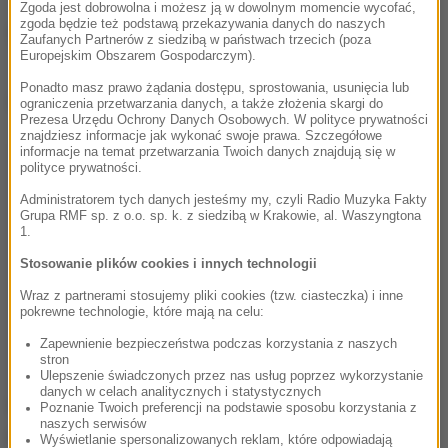
Zgoda jest dobrowolna i możesz ją w dowolnym momencie wycofać,
zgoda będzie też podstawą przekazywania danych do naszych
To będzie ciepły weekend
Zaufanych Partnerów z siedzibą w państwach trzecich (poza
Europejskim Obszarem Gospodarczym).
Ponadto masz prawo żądania dostępu, sprostowania, usunięcia lub
Dalsza część artykułu pod materiałem video:
ograniczenia przetwarzania danych, a także złożenia skargi do
Prezesa Urzędu Ochrony Danych Osobowych. W polityce prywatności
znajdziesz informacje jak wykonać swoje prawa. Szczegółowe
informacje na temat przetwarzania Twoich danych znajdują się w
polityce prywatności.
Administratorem tych danych jesteśmy my, czyli Radio Muzyka Fakty
Grupa RMF sp. z o.o. sp. k. z siedzibą w Krakowie, al. Waszyngtona
1.
Stosowanie plików cookies i innych technologii
Wraz z partnerami stosujemy pliki cookies (tzw. ciasteczka) i inne
pokrewne technologie, które mają na celu:
Zapewnienie bezpieczeństwa podczas korzystania z naszych
stron
Ulepszenie świadczonych przez nas usług poprzez wykorzystanie
danych w celach analitycznych i statystycznych
W weekend w części województwa podkarpackiego
Poznanie Twoich preferencji na podstawie sposobu korzystania z
naszych serwisów
i małopolskiego można zatem szykować się na
Wyświetlanie spersonalizowanych reklam, które odpowiadają