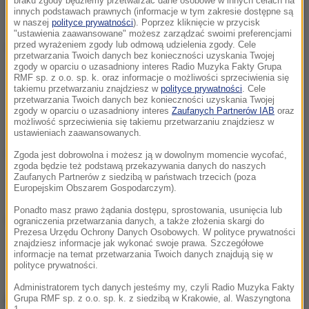
braku zgody będziemy przetwarzać dane osobowe w innych celach na
innych podstawach prawnych (informacje w tym zakresie dostępne są
w naszej
polityce prywatności
). Poprzez kliknięcie w przycisk
"ustawienia zaawansowane" możesz zarządzać swoimi preferencjami
Bilety
na koncert w Polsce oraz inne koncerty
przed wyrażeniem zgody lub odmową udzielenia zgody. Cele
przetwarzania Twoich danych bez konieczności uzyskania Twojej
dodane do trasy na 2022 rok trafią do
ogólnej
zgody w oparciu o uzasadniony interes Radio Muzyka Fakty Grupa
RMF sp. z o.o. sp. k. oraz informacje o możliwości sprzeciwienia się
sprzedaży
w poniedziałek
, 8 lutego o 10.00
na
takiemu przetwarzaniu znajdziesz w
polityce prywatności
. Cele
przetwarzania Twoich danych bez konieczności uzyskania Twojej
theweeknd.com/tour, Ticketmaster.pl oraz
zgody w oparciu o uzasadniony interes
Zaufanych Partnerów IAB
oraz
możliwość sprzeciwienia się takiemu przetwarzaniu znajdziesz w
LiveNation.pl.
ustawieniach zaawansowanych.
Przedsprzedaż
dla klientów banku
Citi Handlowy
Zgoda jest dobrowolna i możesz ją w dowolnym momencie wycofać,
zgoda będzie też podstawą przekazywania danych do naszych
rozpoczyna się w piątek,
5 lutego o 10.00
i potrwa
Zaufanych Partnerów z siedzibą w państwach trzecich (poza
Europejskim Obszarem Gospodarczym).
do poniedziałku, 8 lutego do 9.00.
Ponadto masz prawo żądania dostępu, sprostowania, usunięcia lub
Przedsprzedaż Ticketmaster
rozpocznie się w
ograniczenia przetwarzania danych, a także złożenia skargi do
Prezesa Urzędu Ochrony Danych Osobowych. W polityce prywatności
sobotę,
6 lutego o 10.00
na Ticketmaster.pl i
znajdziesz informacje jak wykonać swoje prawa. Szczegółowe
informacje na temat przetwarzania Twoich danych znajdują się w
potrwa do poniedziałku, 8 lutego do 10.00.
polityce prywatności.
Administratorem tych danych jesteśmy my, czyli Radio Muzyka Fakty
AFTER HOURS WORLD TOUR 2022 -
Grupa RMF sp. z o.o. sp. k. z siedzibą w Krakowie, al. Waszyngtona