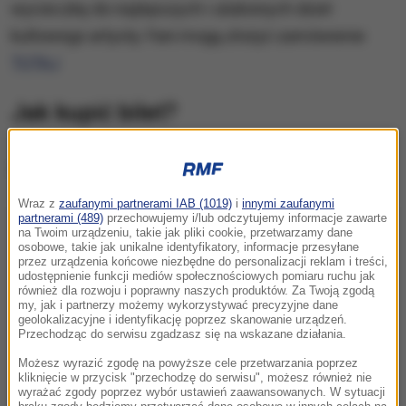
wycieczkę do najlepszych i ulubionych dzieł
kultowego artysty. Fani mogą złożyć zamówienie
TUTAJ
Jak kupić bilet?
Dalsza część artykułu pod materiałem video:
Wraz z
zaufanymi partnerami IAB (1019)
i
innymi zaufanymi
partnerami (489)
przechowujemy i/lub odczytujemy informacje zawarte
na Twoim urządzeniu, takie jak pliki cookie, przetwarzamy dane
osobowe, takie jak unikalne identyfikatory, informacje przesyłane
przez urządzenia końcowe niezbędne do personalizacji reklam i treści,
udostępnienie funkcji mediów społecznościowych pomiaru ruchu jak
również dla rozwoju i poprawny naszych produktów. Za Twoją zgodą
my, jak i partnerzy możemy wykorzystywać precyzyjne dane
geolokalizacyjne i identyfikację poprzez skanowanie urządzeń.
Przechodząc do serwisu zgadzasz się na wskazane działania.
Możesz wyrazić zgodę na powyższe cele przetwarzania poprzez
kliknięcie w przycisk "przechodzę do serwisu", możesz również nie
wyrażać zgody poprzez wybór ustawień zaawansowanych. W sytuacji