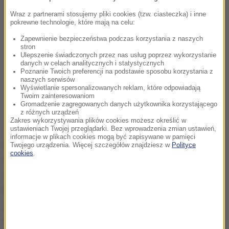
Wraz z partnerami stosujemy pliki cookies (tzw. ciasteczka) i inne
pokrewne technologie, które mają na celu:
Zapewnienie bezpieczeństwa podczas korzystania z naszych
stron
Ulepszenie świadczonych przez nas usług poprzez wykorzystanie
danych w celach analitycznych i statystycznych
Poznanie Twoich preferencji na podstawie sposobu korzystania z
naszych serwisów
Wyświetlanie spersonalizowanych reklam, które odpowiadają
Twoim zainteresowaniom
Gromadzenie zagregowanych danych użytkownika korzystającego
z różnych urządzeń
Zakres wykorzystywania plików cookies możesz określić w
ustawieniach Twojej przeglądarki. Bez wprowadzenia zmian ustawień,
informacje w plikach cookies mogą być zapisywane w pamięci
Ma ona nadzieję, że odkrycie miasta pozwoli
Twojego urządzenia. Więcej szczegółów znajdziesz w
Polityce
cookies
.
naukowcom na rozwiązanie jednej z największych
zagadek starożytnego Egiptu: dlaczego faraon
Echnaton i jego żona Nefertiti przenieśli się do
Amarny - nowej stolicy, którą kazali wybudować na
dziewiczej ziemi.