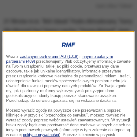
Kadr z filmu "Tolkien"
21 filmów m.in. "Ból i blask" Pedro Almodovara, "Sorry
We Missed You" Kena Loacha, "Young Ahmed" Jean-
Pierre'a Dardenne'a i Luca Dardenne'a znalazło się w
Konkursie Głównym o Złotą Palmę podczas 72.
Wraz z
zaufanymi partnerami IAB (1019)
i
innymi zaufanymi
Międzynarodowego Festiwalu Filmowego w Cannes.
partnerami (489)
przechowujemy i/lub odczytujemy informacje zawarte
W ostatniej chwili dołączył również bardzo
na Twoim urządzeniu, takie jak pliki cookie, przetwarzamy dane
osobowe, takie jak unikalne identyfikatory, informacje przesyłane
oczekiwany film "Once Upon a Time... in Hollywood",
przez urządzenia końcowe niezbędne do personalizacji reklam i treści,
udostępnienie funkcji mediów społecznościowych pomiaru ruchu jak
"Pewnego razu w Hollywood", Quentina Tarantino.
również dla rozwoju i poprawny naszych produktów. Za Twoją zgodą
my, jak i partnerzy możemy wykorzystywać precyzyjne dane
geolokalizacyjne i identyfikację poprzez skanowanie urządzeń.
Tarantino pojawi się w Cannes 25 lat po tym, jak
Przechodząc do serwisu zgadzasz się na wskazane działania.
"Pulp Fiction" zdobył Złotą Palmę. W obsadzie jego
Możesz wyrazić zgodę na powyższe cele przetwarzania poprzez
kliknięcie w przycisk "przechodzę do serwisu", możesz również nie
nowego filmu są m.in Leonardo DiCaprio, Margot
wyrażać zgody poprzez wybór ustawień zaawansowanych. W sytuacji
braku zgody będziemy przetwarzać dane osobowe w innych celach na
Robbie i Brad Pitt. Ponad 20 filmów, wśród nich
innych podstawach prawnych (informacje w tym zakresie dostępne są
w naszej
polityce prywatności
). Poprzez kliknięcie w przycisk
"Kanał" Andrzeja Wajdy, "Lśnienie" Stanleya Kubricka,