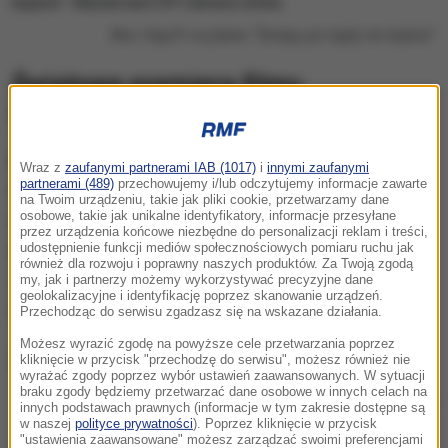
Alec Utgoff na planie "Śniegu już nigdy nie będzie"
Światowa premiera filmu
Szumowskiej i Englerta
Film "Śniegu już nigdy nie będzie" Małgorzaty
Wraz z
zaufanymi partnerami IAB (1017)
i
innymi zaufanymi
partnerami (489)
przechowujemy i/lub odczytujemy informacje zawarte
Szumowskiej i Michała Englerta
w poniedziałek 7
na Twoim urządzeniu, takie jak pliki cookie, przetwarzamy dane
osobowe, takie jak unikalne identyfikatory, informacje przesyłane
września będzie miał światową premierę na 77.
przez urządzenia końcowe niezbędne do personalizacji reklam i treści,
udostępnienie funkcji mediów społecznościowych pomiaru ruchu jak
Międzynarodowym Festiwalu Filmowym w Wenecji.
również dla rozwoju i poprawny naszych produktów. Za Twoją zgodą
Znalazł się w konkursie głównym prestiżowego
my, jak i partnerzy możemy wykorzystywać precyzyjne dane
geolokalizacyjne i identyfikację poprzez skanowanie urządzeń.
festiwalu, w którym
główną nagrodą jest Złoty Lew.
Przechodząc do serwisu zgadzasz się na wskazane działania.
Możesz wyrazić zgodę na powyższe cele przetwarzania poprzez
kliknięcie w przycisk "przechodzę do serwisu", możesz również nie
wyrażać zgody poprzez wybór ustawień zaawansowanych. W sytuacji
braku zgody będziemy przetwarzać dane osobowe w innych celach na
Alec Utgoff na planie "Śniegu już nigdy nie będzie"
innych podstawach prawnych (informacje w tym zakresie dostępne są
w naszej
polityce prywatności
). Poprzez kliknięcie w przycisk
"ustawienia zaawansowane" możesz zarządzać swoimi preferencjami