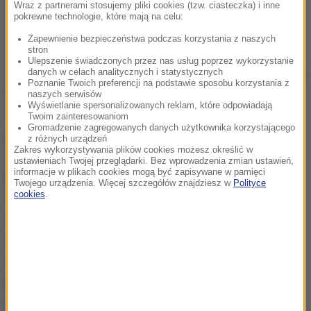
Wraz z partnerami stosujemy pliki cookies (tzw. ciasteczka) i inne
pokrewne technologie, które mają na celu:
Zapewnienie bezpieczeństwa podczas korzystania z naszych
stron
Ulepszenie świadczonych przez nas usług poprzez wykorzystanie
W obsadzie filmu znaleźli się m.in.
Alec Utgoff, Maja
danych w celach analitycznych i statystycznych
Poznanie Twoich preferencji na podstawie sposobu korzystania z
Ostaszewska, Agata Kulesza i Andrzej Chyra.
naszych serwisów
Wyświetlanie spersonalizowanych reklam, które odpowiadają
Wenecki festiwal jest pierwszym od wybuchu
Twoim zainteresowaniom
Gromadzenie zagregowanych danych użytkownika korzystającego
pandemii prestiżowym festiwalem, który odbywa się
z różnych urządzeń
Zakres wykorzystywania plików cookies możesz określić w
i nie został odwołany.
Małgorzata Szumowska tuż
ustawieniach Twojej przeglądarki. Bez wprowadzenia zmian ustawień,
informacje w plikach cookies mogą być zapisywane w pamięci
przed podróżą
do Wenecji
mówiła w RMF FM
: "Ma
Twojego urządzenia. Więcej szczegółów znajdziesz w
Polityce
cookies
.
się poczucie, że jest to odrodzenie. Odrodzenie kina,
że ono nie umarło. To jest symboliczny festiwal dla
wielu osób z branży filmowej. Dla wielu krytyków, dla
wielu dziennikarzy. Almodovar powiedział, że
przyjechał, bo chciał zobaczyć jak będzie wyglądał
festiwal w czasie pandemii".