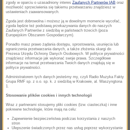
zgody w oparciu o uzasadniony interes
Zaufanych Partnerów IAB
oraz
możliwość sprzeciwienia się takiemu przetwarzaniu znajdziesz w
Poczcie Polskiej S.A. za towarzyszenie Janowi
ustawieniach zaawansowanych.
Pawłowi II przez cały okres jego pontyfikatu poprzez
Zgoda jest dobrowolna i możesz ją w dowolnym momencie wycofać,
emisje znaczków poświęconych jego osobie i
zgoda będzie też podstawą przekazywania danych do naszych
Zaufanych Partnerów z siedzibą w państwach trzecich (poza
ważnym wydarzeniom jego posługi.
Europejskim Obszarem Gospodarczym).
Ponadto masz prawo żądania dostępu, sprostowania, usunięcia lub
W kategorii Totus medialny, upamiętniającej bp. Jana
ograniczenia przetwarzania danych, a także złożenia skargi do
Prezesa Urzędu Ochrony Danych Osobowych. W polityce prywatności
Chrapka, nagrodzono portal internetowy Deon.pl,
znajdziesz informacje jak wykonać swoje prawa. Szczegółowe
informacje na temat przetwarzania Twoich danych znajdują się w
który powstał z inicjatywy ojców jezuitów w 2009 r.
polityce prywatności.
W kategorii promocja człowieka, praca charytatywna
Administratorem tych danych jesteśmy my, czyli Radio Muzyka Fakty
Grupa RMF sp. z o.o. sp. k. z siedzibą w Krakowie, al. Waszyngtona
i edukacyjno-wychowawcza laureatką została dr
1.
Helena Pyz, która od ćwierć wieku leczy trędowatych
Stosowanie plików cookies i innych technologii
w Indiach, prowadzi rehabilitację przez pracę,
Wraz z partnerami stosujemy pliki cookies (tzw. ciasteczka) i inne
zajęcia edukacyjne dla dzieci i młodzieży.
pokrewne technologie, które mają na celu:
Zapewnienie bezpieczeństwa podczas korzystania z naszych
stron
Ulepszenie świadczonych przez nas usług poprzez wykorzystanie