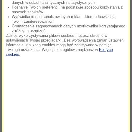
Źródło: RMF24/PAP
danych w celach analitycznych i statystycznych
Poznanie Twoich preferencji na podstawie sposobu korzystania z
naszych serwisów
Wyświetlanie spersonalizowanych reklam, które odpowiadają
chcesz widzieć więcej artykułów od RMF24?
dodaj w
Twoim zainteresowaniom
Gromadzenie zagregowanych danych użytkownika korzystającego
Google
z różnych urządzeń
Zakres wykorzystywania plików cookies możesz określić w
ustawieniach Twojej przeglądarki. Bez wprowadzenia zmian ustawień,
informacje w plikach cookies mogą być zapisywane w pamięci
Twojego urządzenia. Więcej szczegółów znajdziesz w
Polityce
cookies
.