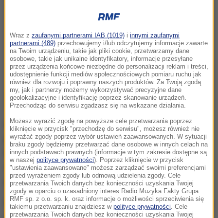
Wraz z
zaufanymi partnerami IAB (1019)
i
innymi zaufanymi
partnerami (489)
przechowujemy i/lub odczytujemy informacje zawarte
na Twoim urządzeniu, takie jak pliki cookie, przetwarzamy dane
osobowe, takie jak unikalne identyfikatory, informacje przesyłane
przez urządzenia końcowe niezbędne do personalizacji reklam i treści,
udostępnienie funkcji mediów społecznościowych pomiaru ruchu jak
również dla rozwoju i poprawny naszych produktów. Za Twoją zgodą
my, jak i partnerzy możemy wykorzystywać precyzyjne dane
geolokalizacyjne i identyfikację poprzez skanowanie urządzeń.
Przechodząc do serwisu zgadzasz się na wskazane działania.
Możesz wyrazić zgodę na powyższe cele przetwarzania poprzez
Na Zamku Królewskim w Warszawie po raz kolejny
kliknięcie w przycisk "przechodzę do serwisu", możesz również nie
wyrażać zgody poprzez wybór ustawień zaawansowanych. W sytuacji
przyznano nagrody za osiągnięcia w dziedzinie
braku zgody będziemy przetwarzać dane osobowe w innych celach na
kultury chrześcijańskiej, promocję człowieka, pracę
innych podstawach prawnych (informacje w tym zakresie dostępne są
w naszej
polityce prywatności
). Poprzez kliknięcie w przycisk
charytatywną i edukacyjno-wychowawczą,
"ustawienia zaawansowane" możesz zarządzać swoimi preferencjami
przed wyrażeniem zgody lub odmową udzielenia zgody. Cele
propagowanie nauczania papieża Jana Pawła II.
przetwarzania Twoich danych bez konieczności uzyskania Twojej
zgody w oparciu o uzasadniony interes Radio Muzyka Fakty Grupa
RMF sp. z o.o. sp. k. oraz informacje o możliwości sprzeciwienia się
Nagroda Totus w kategorii "Propagowanie nauczania
takiemu przetwarzaniu znajdziesz w
polityce prywatności
. Cele
przetwarzania Twoich danych bez konieczności uzyskania Twojej
Ojca Świętego Jana Pawła II" przyznana została