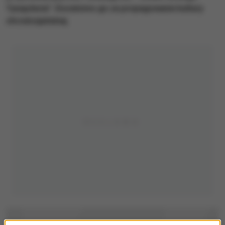
Tysiąclecia". Doceniono go za propagowanie kultury
chrześcijańskiej.