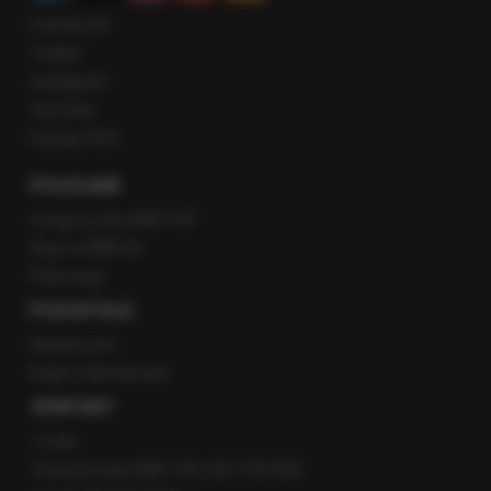
Facebook
Twitter
Instagram
YouTube
Kanały RSS
POLECANE
Gorąca Linia RMF FM
Staż w RMF24
Patronaty
POZOSTAŁE
Newsroom
Radio internetowe
KONTAKT
O nas
Gorąca Linia RMF FM: 600 700 800