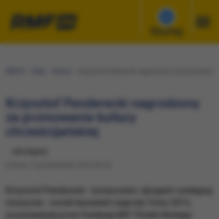
Słuchaj
RMF24
Fakty
Kultura
Krzysztof Penderecki nagrodzony za promowanie kul
Krzysztof Penderecki nagrodzony
za promowanie kultury
chrześcijańskiej
udostępnij
Sobota, 10 października 2015 (18:10)
Krzysztof Penderecki - kompozytor, dyrygent i pedagog
muzyczny - został laureatem nagrody Totus 2015,
przyznawanej przez Fundację KEP "Dzieło Nowego