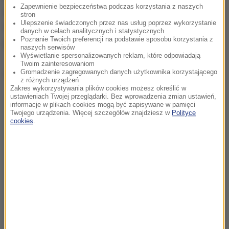
Zapewnienie bezpieczeństwa podczas korzystania z naszych
afroamerykańska oficer, która zginęła na polu walki.
stron
Ulepszenie świadczonych przez nas usług poprzez wykorzystanie
W nagraniach programu wzięli udział rodzice
danych w celach analitycznych i statystycznych
Poznanie Twoich preferencji na podstawie sposobu korzystania z
porucznik Perez.
naszych serwisów
Wyświetlanie spersonalizowanych reklam, które odpowiadają
Twoim zainteresowaniom
Dalsza część artykułu pod materiałem video:
Gromadzenie zagregowanych danych użytkownika korzystającego
z różnych urządzeń
Zakres wykorzystywania plików cookies możesz określić w
ustawieniach Twojej przeglądarki. Bez wprowadzenia zmian ustawień,
informacje w plikach cookies mogą być zapisywane w pamięci
Twojego urządzenia. Więcej szczegółów znajdziesz w
Polityce
cookies
.