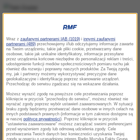
Tom Cruise
Jak podaje filmowy magazyn "Variety",
program w
Wraz z
zaufanymi partnerami IAB (1019)
i
innymi zaufanymi
hołdzie amerykańskim bohaterom wojennym
partnerami (489)
przechowujemy i/lub odczytujemy informacje zawarte
na Twoim urządzeniu, takie jak pliki cookie, przetwarzamy dane
wyemitują największe amerykańskie stacje
osobowe, takie jak unikalne identyfikatory, informacje przesyłane
przez urządzenia końcowe niezbędne do personalizacji reklam i treści,
telewizyjne
ABC, CBS, NBC, Fox i stacja CW. Twórcy
udostępnienie funkcji mediów społecznościowych pomiaru ruchu jak
również dla rozwoju i poprawny naszych produktów. Za Twoją zgodą
programu przewidują, że zostanie on obejrzany w
my, jak i partnerzy możemy wykorzystywać precyzyjne dane
geolokalizacyjne i identyfikację poprzez skanowanie urządzeń.
prawie 100 milionach domów w USA.
To wielki
Przechodząc do serwisu zgadzasz się na wskazane działania.
zaszczyt, że może opowiedzieć te historie
Możesz wyrazić zgodę na powyższe cele przetwarzania poprzez
kliknięcie w przycisk "przechodzę do serwisu", możesz również nie
Amerykanom w całym kraju
- mówi producent Tim
wyrażać zgody poprzez wybór ustawień zaawansowanych. W sytuacji
braku zgody będziemy przetwarzać dane osobowe w innych celach na
Holbert.
innych podstawach prawnych (informacje w tym zakresie dostępne są
w naszej
polityce prywatności
). Poprzez kliknięcie w przycisk
Nagranie powstało 5 listopada w jednym z hoteli w
"ustawienia zaawansowane" możesz zarządzać swoimi preferencjami
przed wyrażeniem zgody lub odmową udzielenia zgody. Cele
Waszyngtonie.
Hollywoodzkie gwiazdy, m.in. Bradley
przetwarzania Twoich danych bez konieczności uzyskania Twojej
zgody w oparciu o uzasadniony interes Radio Muzyka Fakty Grupa