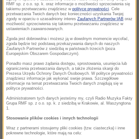
Cooper, Tom Cruise, Gayle King, Edward Norton,
RMF sp. z o.o. sp. k. oraz informacje o możliwości sprzeciwienia się
takiemu przetwarzaniu znajdziesz w
polityce prywatności
. Cele
Sarah Paulson, Chris Pine, Chris Pratt i Hilary Swank,
przetwarzania Twoich danych bez konieczności uzyskania Twojej
zgody w oparciu o uzasadniony interes
Zaufanych Partnerów IAB
oraz
opowiadają w nim poruszające historie
możliwość sprzeciwienia się takiemu przetwarzaniu znajdziesz w
ustawieniach zaawansowanych.
amerykańskich bohaterów wojennych.
Zgoda jest dobrowolna i możesz ją w dowolnym momencie wycofać,
zgoda będzie też podstawą przekazywania danych do naszych
Program prowadzi aktor Rob Riggle, który kiedyś
Zaufanych Partnerów z siedzibą w państwach trzecich (poza
Europejskim Obszarem Gospodarczym).
służył w Marine Corps. Jedna z historii dotyczy 104-
Ponadto masz prawo żądania dostępu, sprostowania, usunięcia lub
letniego dziś Franka Emonda, najstarszego
ograniczenia przetwarzania danych, a także złożenia skargi do
Prezesa Urzędu Ochrony Danych Osobowych. W polityce prywatności
dyrygenta orkiestry wojskowej. Emond jest
znajdziesz informacje jak wykonać swoje prawa. Szczegółowe
informacje na temat przetwarzania Twoich danych znajdują się w
żołnierzem ocalałym z japońskiego ataku na Pearl
polityce prywatności.
Harbor.
Administratorem tych danych jesteśmy my, czyli Radio Muzyka Fakty
Grupa RMF sp. z o.o. sp. k. z siedzibą w Krakowie, al. Waszyngtona
Filmowy magazyn "Variety" opisuje, że inną z
1.
bohaterek programu będzie porucznik Emily J.T.
Stosowanie plików cookies i innych technologii
Perez. Pierwsza kobieta dowodząca oddziałem
Wraz z partnerami stosujemy pliki cookies (tzw. ciasteczka) i inne
pokrewne technologie, które mają na celu:
akademii wojskowej w West Point i pierwsza