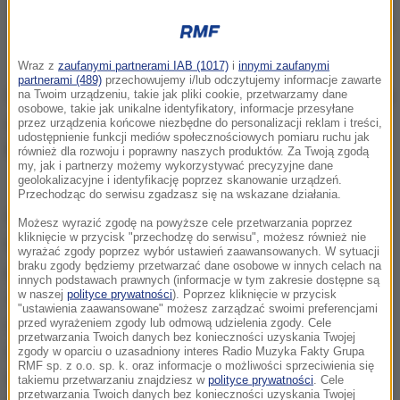
Fortepian Władysława Szpilmana sprzedany na aukcji
Wraz z
zaufanymi partnerami IAB (1017)
i
innymi zaufanymi
partnerami (489)
przechowujemy i/lub odczytujemy informacje zawarte
Fortepian Steinway z 1940 roku
stał w domu pianisty
na Twoim urządzeniu, takie jak pliki cookie, przetwarzamy dane
osobowe, takie jak unikalne identyfikatory, informacje przesyłane
aż do jego śmierci
. To na nim Władysław Szpilman
przez urządzenia końcowe niezbędne do personalizacji reklam i treści,
udostępnienie funkcji mediów społecznościowych pomiaru ruchu jak
komponował swoje największe powojenne utwory.
również dla rozwoju i poprawny naszych produktów. Za Twoją zgodą
my, jak i partnerzy możemy wykorzystywać precyzyjne dane
geolokalizacyjne i identyfikację poprzez skanowanie urządzeń.
Przechodząc do serwisu zgadzasz się na wskazane działania.
Na aukcję trafiły także inne pamiątki po
Możesz wyrazić zgodę na powyższe cele przetwarzania poprzez
kliknięcie w przycisk "przechodzę do serwisu", możesz również nie
kompozytorze, którego życie Roman Polański
wyrażać zgody poprzez wybór ustawień zaawansowanych. W sytuacji
braku zgody będziemy przetwarzać dane osobowe w innych celach na
pokazał w swoim filmie "Pianista". Przekazali je
innych podstawach prawnych (informacje w tym zakresie dostępne są
w naszej
polityce prywatności
). Poprzez kliknięcie w przycisk
synowie Władysława Szpilmana - Krzysztof i
"ustawienia zaawansowane" możesz zarządzać swoimi preferencjami
Andrzej. Pod młotek poszedł m.in.
zegarek Omega
przed wyrażeniem zgody lub odmową udzielenia zgody. Cele
przetwarzania Twoich danych bez konieczności uzyskania Twojej
(blisko 250 tys. zł)
oraz pióro Mont Blanc
(blisko 90
zgody w oparciu o uzasadniony interes Radio Muzyka Fakty Grupa
RMF sp. z o.o. sp. k. oraz informacje o możliwości sprzeciwienia się
tys. zł).
To jedyne przedmioty, które ocalały wraz
takiemu przetwarzaniu znajdziesz w
polityce prywatności
. Cele
przetwarzania Twoich danych bez konieczności uzyskania Twojej