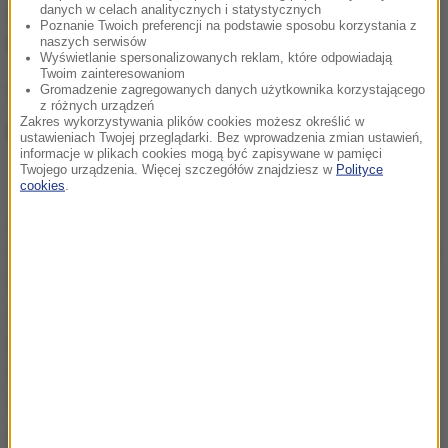
danych w celach analitycznych i statystycznych
dzięki temu ocalał. W sumie na aukcji można było
Poznanie Twoich preferencji na podstawie sposobu korzystania z
kupić ponad 50 pamiątek po słynnym pianiście.
naszych serwisów
Wyświetlanie spersonalizowanych reklam, które odpowiadają
Twoim zainteresowaniom
Gromadzenie zagregowanych danych użytkownika korzystającego
"Zainteresowanie było naprawdę
z różnych urządzeń
Zakres wykorzystywania plików cookies możesz określić w
ogromne"
ustawieniach Twojej przeglądarki. Bez wprowadzenia zmian ustawień,
informacje w plikach cookies mogą być zapisywane w pamięci
Twojego urządzenia. Więcej szczegółów znajdziesz w
Polityce
cookies
.
Zainteresowanie aukcją było naprawdę ogromne,
zarówno ze strony polskich i zagranicznych instytucji
kultury, ale też prywatnych kolekcjonerów z całego
świata. Aukcja była jedyną taką okazją, aby wejść w
posiadanie osobistych przedmiotów jednego z
najważniejszych pianistów i stać się częścią tej
niesamowitej legendy. Wierzymy, że sukces licytacji
otwiera nowy rozdział na polskim rynku aukcyjnym
-