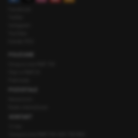
Facebook
Twitter
Instagram
YouTube
Kanały RSS
POLECANE
Gorąca Linia RMF FM
Staż w RMF24
Patronaty
POZOSTAŁE
Newsroom
Radio internetowe
KONTAKT
O nas
Gorąca Linia RMF FM: 600 700 800