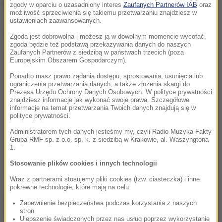
ze Szpilmanem z warszawskiego getta.
zgody w oparciu o uzasadniony interes
Zaufanych Partnerów IAB
oraz
możliwość sprzeciwienia się takiemu przetwarzaniu znajdziesz w
ustawieniach zaawansowanych.
Dalsza część artykułu pod materiałem video:
Zgoda jest dobrowolna i możesz ją w dowolnym momencie wycofać,
zgoda będzie też podstawą przekazywania danych do naszych
Zaufanych Partnerów z siedzibą w państwach trzecich (poza
Europejskim Obszarem Gospodarczym).
Ponadto masz prawo żądania dostępu, sprostowania, usunięcia lub
ograniczenia przetwarzania danych, a także złożenia skargi do
Prezesa Urzędu Ochrony Danych Osobowych. W polityce prywatności
znajdziesz informacje jak wykonać swoje prawa. Szczegółowe
informacje na temat przetwarzania Twoich danych znajdują się w
polityce prywatności.
Administratorem tych danych jesteśmy my, czyli Radio Muzyka Fakty
Grupa RMF sp. z o.o. sp. k. z siedzibą w Krakowie, al. Waszyngtona
1.
Stosowanie plików cookies i innych technologii
Wraz z partnerami stosujemy pliki cookies (tzw. ciasteczka) i inne
pokrewne technologie, które mają na celu:
Za blisko 142 tys. zł sprzedany został
rękopis suity
Zapewnienie bezpieczeństwa podczas korzystania z naszych
stron
"Życie maszyn"
, który został wysłany za granicę i
Ulepszenie świadczonych przez nas usług poprzez wykorzystanie