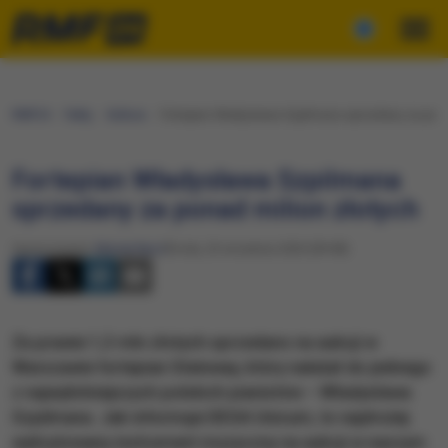
RMF24
Fakty
Kultura
Fortepian Władysława Szpilmana sprzedany za pona
Fortepian Władysława Szpilmana
sprzedany za ponad milion złotych
Opracowanie:
Maciej Nycz
Środa, 23 września 2020 (09:08)
Za prawie 1,3 mln złotych sprzedano na aukcji w
Warszawie fortepian Steinway, który należał do jednego
z najwybitniejszych polskich pianistów – Władysława
Szpilmana. Jak informuje DESA Unicum, to najdrożej
wylicytowany instrument muzyczny na aukcji w naszym