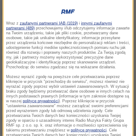
Do incydentu doszło ok. godziny 21:30, w czasie
uroczystości wielkanocnych. W kościele pod
Wraz z
zaufanymi partnerami IAB (1019)
i
innymi zaufanymi
partnerami (489)
przechowujemy i/lub odczytujemy informacje zawarte
wezwaniem św. Konstancjusza Męczennika w Pont
na Twoim urządzeniu, takie jak pliki cookie, przetwarzamy dane
osobowe, takie jak unikalne identyfikatory, informacje przesyłane
Canavese niedaleko Turynu było 70 wiernych.
19
przez urządzenia końcowe niezbędne do personalizacji reklam i treści,
udostępnienie funkcji mediów społecznościowych pomiaru ruchu jak
dorosłych i sześcioro dzieci wymagało
również dla rozwoju i poprawny naszych produktów. Za Twoją zgodą
hospitalizacji z powodu zatrucia
.
my, jak i partnerzy możemy wykorzystywać precyzyjne dane
geolokalizacyjne i identyfikację poprzez skanowanie urządzeń.
Przechodząc do serwisu zgadzasz się na wskazane działania.
Poszkodowani, wśród nich miejscowy ksiądz, trafili
Możesz wyrazić zgodę na powyższe cele przetwarzania poprzez
do okolicznych szpitali.
Życiu żadnego z nich nie
kliknięcie w przycisk "przechodzę do serwisu", możesz również nie
wyrażać zgody poprzez wybór ustawień zaawansowanych. W sytuacji
zagraża niebezpieczeństwo
, ale jak podaje Italy 24
braku zgody będziemy przetwarzać dane osobowe w innych celach na
innych podstawach prawnych (informacje w tym zakresie dostępne są
Press News, dziesiątka wiernych musiała
w naszej
polityce prywatności
). Poprzez kliknięcie w przycisk
"ustawienia zaawansowane" możesz zarządzać swoimi preferencjami
skorzystać z komory hiperbarycznej ze względu na
przed wyrażeniem zgody lub odmową udzielenia zgody. Cele
przetwarzania Twoich danych bez konieczności uzyskania Twojej
problemy z oddychaniem.
zgody w oparciu o uzasadniony interes Radio Muzyka Fakty Grupa
RMF sp. z o.o. sp. k. oraz informacje o możliwości sprzeciwienia się
takiemu przetwarzaniu znajdziesz w
polityce prywatności
. Cele
Strażacy stwierdzili, że tlenek węgla wydobywał się
przetwarzania Twoich danych bez konieczności uzyskania Twojej