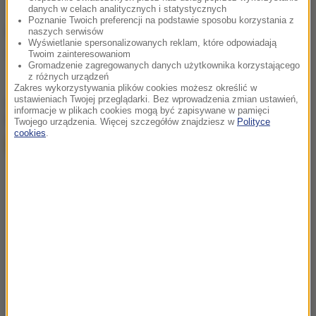
danych w celach analitycznych i statystycznych
Poznanie Twoich preferencji na podstawie sposobu korzystania z
Źródło: RMF24
naszych serwisów
Wyświetlanie spersonalizowanych reklam, które odpowiadają
Twoim zainteresowaniom
Włochy
Tagi:
Gromadzenie zagregowanych danych użytkownika korzystającego
z różnych urządzeń
Zakres wykorzystywania plików cookies możesz określić w
ustawieniach Twojej przeglądarki. Bez wprowadzenia zmian ustawień,
chcesz widzieć więcej artykułów od RMF24?
dodaj w
informacje w plikach cookies mogą być zapisywane w pamięci
Google
Twojego urządzenia. Więcej szczegółów znajdziesz w
Polityce
cookies
.