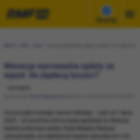
Słuchaj
RMF24
Fakty
Świat
Wenecja wprowadza opłaty za wjazd. Ile zapłacą tury
Wenecja wprowadza opłaty za
wjazd. Ile zapłacą turyści?
udostępnij
Opracowanie:
Nicole Makarewicz
Niedziela, 27 października 2019 (08:02)
Od początku nowego sezonu letniego - czyli od 1 lipca
2020 - od turystów, którzy będą wjeżdżali do Wenecji
będzie pobierana opłata. Rada Miejska Wenecji
zdecydowała, że odpłatność będzie wynosiła do 3 do