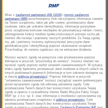
Trudności z opracowaniem systemu pobierania
pierwszej takiej w Wenecji opłaty turystycznej
Wraz z
zaufanymi partnerami IAB (1019)
i
innymi zaufanymi
partnerami (489)
przechowujemy i/lub odczytujemy informacje zawarte
spowodowały opóźnienie jego inauguracji.
na Twoim urządzeniu, takie jak pliki cookie, przetwarzamy dane
Wysokość należności zależeć będzie od terminu
osobowe, takie jak unikalne identyfikatory, informacje przesyłane
przez urządzenia końcowe niezbędne do personalizacji reklam i treści,
wjazdu i tego, czy przypadnie w dniach szczytu
udostępnienie funkcji mediów społecznościowych pomiaru ruchu jak
również dla rozwoju i poprawny naszych produktów. Za Twoją zgodą
sezonu.
my, jak i partnerzy możemy wykorzystywać precyzyjne dane
geolokalizacyjne i identyfikację poprzez skanowanie urządzeń.
Przechodząc do serwisu zgadzasz się na wskazane działania.
Władze lokalne mają nadzieję, że konieczność
Możesz wyrazić zgodę na powyższe cele przetwarzania poprzez
płacenia za wjazd czy wpłynięcie do historycznego
kliknięcie w przycisk "przechodzę do serwisu", możesz również nie
wyrażać zgody poprzez wybór ustawień zaawansowanych. W sytuacji
centrum miasta i na wyspy laguny ograniczy
braku zgody będziemy przetwarzać dane osobowe w innych celach na
innych podstawach prawnych (informacje w tym zakresie dostępne są
zjawisko, które jest w Wenecji prawdziwym
w naszej
polityce prywatności
). Poprzez kliknięcie w przycisk
"ustawienia zaawansowane" możesz zarządzać swoimi preferencjami
utrapieniem, czyli masowy napływ turystów,
przed wyrażeniem zgody lub odmową udzielenia zgody. Cele
przetwarzania Twoich danych bez konieczności uzyskania Twojej
przyjeżdżających tam tylko na kilka godzin. To ten
zgody w oparciu o uzasadniony interes Radio Muzyka Fakty Grupa
RMF sp. z o.o. sp. k. oraz informacje o możliwości sprzeciwienia się
rodzaj turystyki powoduje największy tłok, który
takiemu przetwarzaniu znajdziesz w
polityce prywatności
. Cele
przetwarzania Twoich danych bez konieczności uzyskania Twojej
przekracza możliwości miasta. Dlatego
zgody w oparciu o uzasadniony interes
Zaufanych Partnerów IAB
oraz