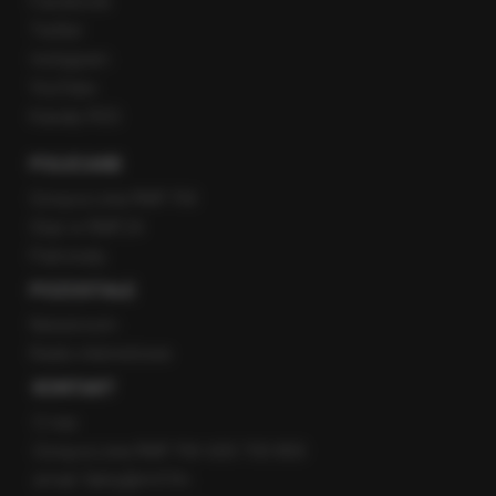
Facebook
Twitter
Instagram
YouTube
Kanały RSS
POLECANE
Gorąca Linia RMF FM
Staż w RMF24
Patronaty
POZOSTAŁE
Newsroom
Radio internetowe
KONTAKT
O nas
Gorąca Linia RMF FM: 600 700 800
email: fakty@rmf.fm