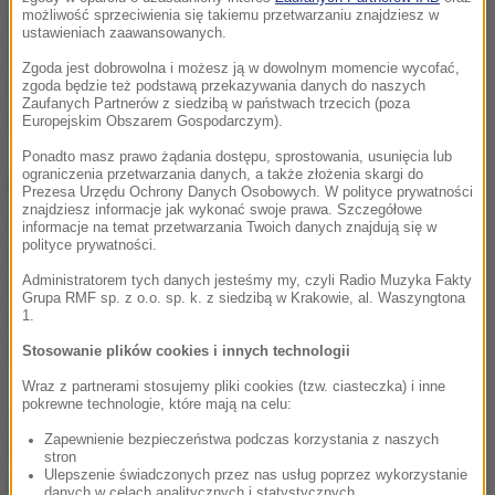
możliwość sprzeciwienia się takiemu przetwarzaniu znajdziesz w
rozwiązaniem ma być konieczność wniesienia
ustawieniach zaawansowanych.
dodatkowej opłaty, gdy wjeżdża się do Wenecji
Zgoda jest dobrowolna i możesz ją w dowolnym momencie wycofać,
samochodem lub pociągiem bądź wpływa statkiem
zgoda będzie też podstawą przekazywania danych do naszych
Zaufanych Partnerów z siedzibą w państwach trzecich (poza
wycieczkowym.
Europejskim Obszarem Gospodarczym).
Ponadto masz prawo żądania dostępu, sprostowania, usunięcia lub
ograniczenia przetwarzania danych, a także złożenia skargi do
Na mocy rozporządzenia przegłosowanego przez
Prezesa Urzędu Ochrony Danych Osobowych. W polityce prywatności
znajdziesz informacje jak wykonać swoje prawa. Szczegółowe
radnych, pieniądze te trafiać będą do kasy zarządu
informacje na temat przetwarzania Twoich danych znajdują się w
polityce prywatności.
miejskiego. Wcześniej magistrat informował, że
Administratorem tych danych jesteśmy my, czyli Radio Muzyka Fakty
uzyskane w ten sposób wpływy przeznaczy na
Grupa RMF sp. z o.o. sp. k. z siedzibą w Krakowie, al. Waszyngtona
utrzymanie i sprzątanie miasta, odwiedzanego
1.
rocznie przez ponad 20 milionów osób.
Stosowanie plików cookies i innych technologii
Wraz z partnerami stosujemy pliki cookies (tzw. ciasteczka) i inne
pokrewne technologie, które mają na celu:
Jak zapowiedziano, system poboru opłat będzie
Zapewnienie bezpieczeństwa podczas korzystania z naszych
testowany na początku przyszłego roku. Potem
stron
Ulepszenie świadczonych przez nas usług poprzez wykorzystanie
zostanie rozwinięty, przede wszystkim jeśli chodzi o
danych w celach analitycznych i statystycznych