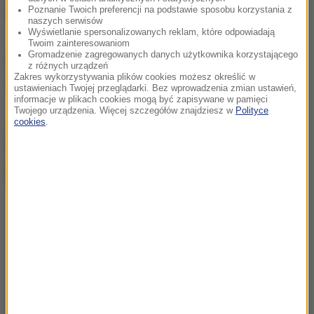
Poznanie Twoich preferencji na podstawie sposobu korzystania z
transakcje przy pomocy kart płatniczych.
naszych serwisów
Wyświetlanie spersonalizowanych reklam, które odpowiadają
Twoim zainteresowaniom
Gromadzenie zagregowanych danych użytkownika korzystającego
Źródło: PAP
z różnych urządzeń
Zakres wykorzystywania plików cookies możesz określić w
Włochy
Wenecja
Tagi:
ustawieniach Twojej przeglądarki. Bez wprowadzenia zmian ustawień,
informacje w plikach cookies mogą być zapisywane w pamięci
Twojego urządzenia. Więcej szczegółów znajdziesz w
Polityce
cookies
.
chcesz widzieć więcej artykułów od RMF24?
dodaj w
Google