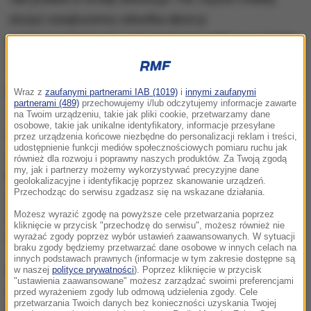
służyć zwiększeniu odsetka aborcji
przeprowadzanych w placówkach publicznej służby
zdrowia w Hiszpanii.
Minister ds. równouprawnienia
Irene Montero
Wraz z
zaufanymi partnerami IAB (1019)
i
innymi zaufanymi
partnerami (489)
przechowujemy i/lub odczytujemy informacje zawarte
ogłosiła, że kierowany przez nią resort podejmie
na Twoim urządzeniu, takie jak pliki cookie, przetwarzamy dane
osobowe, takie jak unikalne identyfikatory, informacje przesyłane
różnorodne działania, w tym przygotuje spis lekarzy
przez urządzenia końcowe niezbędne do personalizacji reklam i treści,
udostępnienie funkcji mediów społecznościowych pomiaru ruchu jak
odmawiających wykonania aborcji, aby zapewnić
również dla rozwoju i poprawny naszych produktów. Za Twoją zgodą
my, jak i partnerzy możemy wykorzystywać precyzyjne dane
kobietom możliwość przerywania ciąży. "W 2020
geolokalizacyjne i identyfikację poprzez skanowanie urządzeń.
Przechodząc do serwisu zgadzasz się na wskazane działania.
roku tylko 15,49 proc. aborcji zrealizowano w
Możesz wyrazić zgodę na powyższe cele przetwarzania poprzez
ośrodkach publicznych" - napisała Montero w środę
kliknięcie w przycisk "przechodzę do serwisu", możesz również nie
na Twitterze.
wyrażać zgody poprzez wybór ustawień zaawansowanych. W sytuacji
braku zgody będziemy przetwarzać dane osobowe w innych celach na
innych podstawach prawnych (informacje w tym zakresie dostępne są
Plan utworzenia spisu lekarzy sprzeciwiających się
w naszej
polityce prywatności
). Poprzez kliknięcie w przycisk
"ustawienia zaawansowane" możesz zarządzać swoimi preferencjami
wykonywaniu aborcji ogłoszony przez minister z
przed wyrażeniem zgody lub odmową udzielenia zgody. Cele
przetwarzania Twoich danych bez konieczności uzyskania Twojej