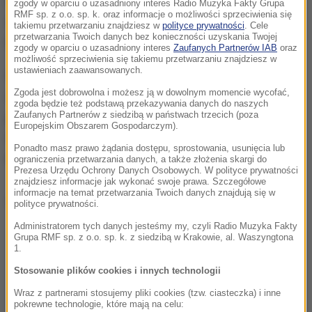
radykalnie lewicowego ugrupowania Podemos
zgody w oparciu o uzasadniony interes Radio Muzyka Fakty Grupa
RMF sp. z o.o. sp. k. oraz informacje o możliwości sprzeciwienia się
skrytykowali już m.in. politycy centroprawicowej
takiemu przetwarzaniu znajdziesz w
polityce prywatności
. Cele
przetwarzania Twoich danych bez konieczności uzyskania Twojej
Partii Ludowej (PP) i konserwatywnej Vox.
zgody w oparciu o uzasadniony interes
Zaufanych Partnerów IAB
oraz
możliwość sprzeciwienia się takiemu przetwarzaniu znajdziesz w
ustawieniach zaawansowanych.
Nie wolno zmuszać lekarza, który został nim w celu
Zgoda jest dobrowolna i możesz ją w dowolnym momencie wycofać,
ratowania ludzkiego życia, do udziału (w aborcji -
zgoda będzie też podstawą przekazywania danych do naszych
przyp. RMF FM). To sprzeczne z kodeksem etyki
Zaufanych Partnerów z siedzibą w państwach trzecich (poza
Europejskim Obszarem Gospodarczym).
lekarskiej
- oświadczył Alfonso Serrano z
Ponadto masz prawo żądania dostępu, sprostowania, usunięcia lub
kierownictwa madryckich struktur PP.
ograniczenia przetwarzania danych, a także złożenia skargi do
Prezesa Urzędu Ochrony Danych Osobowych. W polityce prywatności
znajdziesz informacje jak wykonać swoje prawa. Szczegółowe
informacje na temat przetwarzania Twoich danych znajdują się w
Dalsza część artykułu pod materiałem video:
polityce prywatności.
Administratorem tych danych jesteśmy my, czyli Radio Muzyka Fakty
Grupa RMF sp. z o.o. sp. k. z siedzibą w Krakowie, al. Waszyngtona
1.
Stosowanie plików cookies i innych technologii
Wraz z partnerami stosujemy pliki cookies (tzw. ciasteczka) i inne
pokrewne technologie, które mają na celu: