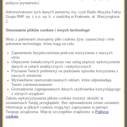
polityce prywatności.
Administratorem tych danych jesteśmy my, czyli Radio Muzyka Fakty
Grupa RMF sp. z o.o. sp. k. z siedzibą w Krakowie, al. Waszyngtona
1.
Stosowanie plików cookies i innych technologii
Wraz z partnerami stosujemy pliki cookies (tzw. ciasteczka) i inne
pokrewne technologie, które mają na celu:
Zapewnienie bezpieczeństwa podczas korzystania z naszych
stron
Ulepszenie świadczonych przez nas usług poprzez wykorzystanie
danych w celach analitycznych i statystycznych
Poznanie Twoich preferencji na podstawie sposobu korzystania z
naszych serwisów
Wyświetlanie spersonalizowanych reklam, które odpowiadają
Twoim zainteresowaniom
Gromadzenie zagregowanych danych użytkownika korzystającego
z różnych urządzeń
Zakres wykorzystywania plików cookies możesz określić w
ustawieniach Twojej przeglądarki. Bez wprowadzenia zmian ustawień,
informacje w plikach cookies mogą być zapisywane w pamięci
Twojego urządzenia. Więcej szczegółów znajdziesz w
Polityce
cookies
.
Dalsza część artykułu pod materiałem video: