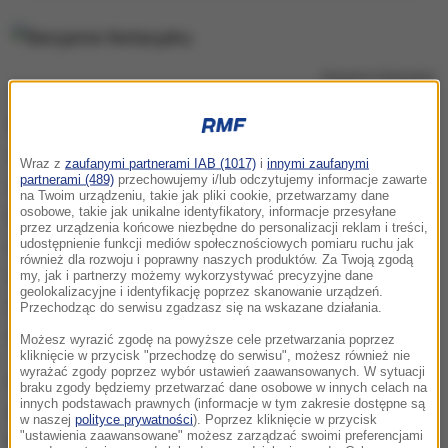
Benjamin Netanjahu
Premier odnosił się do incydentu z 25 lipca, gdy
wspierani przez Iran jemeńscy rebelianci Huti
Wraz z
zaufanymi partnerami IAB (1017)
i
innymi zaufanymi
partnerami (489)
przechowujemy i/lub odczytujemy informacje zawarte
zaatakowali rakietami w pobliżu cieśniny Bab al-
na Twoim urządzeniu, takie jak pliki cookie, przetwarzamy dane
osobowe, takie jak unikalne identyfikatory, informacje przesyłane
Mandab dwa saudyjskie tankowce o pojemności
przez urządzenia końcowe niezbędne do personalizacji reklam i treści,
dwóch milionów baryłek, powodując niewielkie
udostępnienie funkcji mediów społecznościowych pomiaru ruchu jak
również dla rozwoju i poprawny naszych produktów. Za Twoją zgodą
uszkodzenia jednego z nich. Po ataku Arabia
my, jak i partnerzy możemy wykorzystywać precyzyjne dane
geolokalizacyjne i identyfikację poprzez skanowanie urządzeń.
Saudyjska czasowo zawiesiła wszelkie transporty
Przechodząc do serwisu zgadzasz się na wskazane działania.
tą drogą.
Możesz wyrazić zgodę na powyższe cele przetwarzania poprzez
kliknięcie w przycisk "przechodzę do serwisu", możesz również nie
wyrażać zgody poprzez wybór ustawień zaawansowanych. W sytuacji
Przez strategicznie położoną, łączącą Zatokę
braku zgody będziemy przetwarzać dane osobowe w innych celach na
innych podstawach prawnych (informacje w tym zakresie dostępne są
Adeńską z Morzem Czerwonym, cieśninę Bab al-
w naszej
polityce prywatności
). Poprzez kliknięcie w przycisk
"ustawienia zaawansowane" możesz zarządzać swoimi preferencjami
Mandab biegnie kluczowy szlak transportu ropy