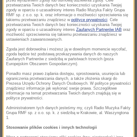
przed wyrażeniem zgody lub odmową udzielenia zgody. Cele
oparzeń, teraz oboje są w szpitalu Moi Teaching and
przetwarzania Twoich danych bez konieczności uzyskania Twojej
zgody w oparciu o uzasadniony interes Radio Muzyka Fakty Grupa
Referral Hospital w mieście Eldoret.
RMF sp. z o.o. sp. k. oraz informacje o możliwości sprzeciwienia się
takiemu przetwarzaniu znajdziesz w
polityce prywatności
. Cele
przetwarzania Twoich danych bez konieczności uzyskania Twojej
Rodzice 33-letniej Cheptegei uważają, że do tragedii
zgody w oparciu o uzasadniony interes
Zaufanych Partnerów IAB
oraz
możliwość sprzeciwienia się takiemu przetwarzaniu znajdziesz w
doszło z powodu sporu o majątek. Ich córka kupiła
ustawieniach zaawansowanych.
bowiem ziemię w Trans Nzoia, aby być blisko
Zgoda jest dobrowolna i możesz ją w dowolnym momencie wycofać,
zgoda będzie też podstawą przekazywania danych do naszych
licznych ośrodków treningowych. Tam się osiedliła,
Zaufanych Partnerów z siedzibą w państwach trzecich (poza
Europejskim Obszarem Gospodarczym).
wybudowała dom i trenowała. Tego nie chciał
zaakceptować jej partner.
Ponadto masz prawo żądania dostępu, sprostowania, usunięcia lub
ograniczenia przetwarzania danych, a także złożenia skargi do
Prezesa Urzędu Ochrony Danych Osobowych. W polityce prywatności
znajdziesz informacje jak wykonać swoje prawa. Szczegółowe
Dalsza część artykułu pod materiałem video:
informacje na temat przetwarzania Twoich danych znajdują się w
polityce prywatności.
Administratorem tych danych jesteśmy my, czyli Radio Muzyka Fakty
Grupa RMF sp. z o.o. sp. k. z siedzibą w Krakowie, al. Waszyngtona
1.
Stosowanie plików cookies i innych technologii