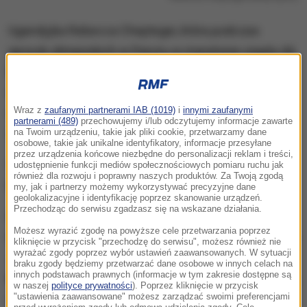
Ugandyjka Rebecca Cheptegei, która podczas
igrzysk olimpijskich w Paryżu w maratonie zajęła 44.
lokatę została podpalona przez swojego partnera i
doznała poparzeń 75 procent powierzchni
ciała. Zawodniczka - jak wynika z komunikatu
Wraz z
zaufanymi partnerami IAB (1019)
i
innymi zaufanymi
partnerami (489)
przechowujemy i/lub odczytujemy informacje zawarte
szpitala - jest w stanie krytycznym.
na Twoim urządzeniu, takie jak pliki cookie, przetwarzamy dane
osobowe, takie jak unikalne identyfikatory, informacje przesyłane
przez urządzenia końcowe niezbędne do personalizacji reklam i treści,
Sprawcą ataku jest Dickson Ndiema, z którym
udostępnienie funkcji mediów społecznościowych pomiaru ruchu jak
również dla rozwoju i poprawny naszych produktów. Za Twoją zgodą
biegaczka jest w związku od kilku lat.
my, jak i partnerzy możemy wykorzystywać precyzyjne dane
geolokalizacyjne i identyfikację poprzez skanowanie urządzeń.
Przechodząc do serwisu zgadzasz się na wskazane działania.
Do tragedii doszło w jej domu w zachodnim
Możesz wyrazić zgodę na powyższe cele przetwarzania poprzez
hrabstwie Trans Nzoia. Miejscowy komendant policji
kliknięcie w przycisk "przechodzę do serwisu", możesz również nie
wyrażać zgody poprzez wybór ustawień zaawansowanych. W sytuacji
Jeremiah Ole Kosiom potwierdził, że sprawca
kupił
braku zgody będziemy przetwarzać dane osobowe w innych celach na
innych podstawach prawnych (informacje w tym zakresie dostępne są
kanister benzyny, oblał ją i podpalił podczas kłótni,
w naszej
polityce prywatności
). Poprzez kliknięcie w przycisk
do której doszło w niedzielę. Sam również doznał
"ustawienia zaawansowane" możesz zarządzać swoimi preferencjami