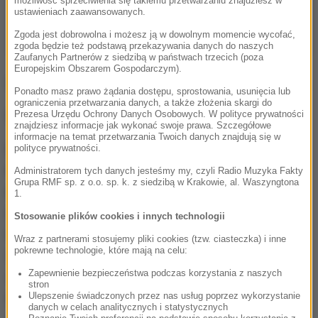
możliwość sprzeciwienia się takiemu przetwarzaniu znajdziesz w
ustawieniach zaawansowanych.
Zgoda jest dobrowolna i możesz ją w dowolnym momencie wycofać,
zgoda będzie też podstawą przekazywania danych do naszych
Zaufanych Partnerów z siedzibą w państwach trzecich (poza
Europejskim Obszarem Gospodarczym).
Obrażenia odniosło - według danych policji - 17 osób.
Ponadto masz prawo żądania dostępu, sprostowania, usunięcia lub
ograniczenia przetwarzania danych, a także złożenia skargi do
W akcji uczestniczyło w sumie 130 funkcjonariuszy.
Prezesa Urzędu Ochrony Danych Osobowych. W polityce prywatności
znajdziesz informacje jak wykonać swoje prawa. Szczegółowe
informacje na temat przetwarzania Twoich danych znajdują się w
Ulica Venturska jest w samym centrum starego
polityce prywatności.
miasta w Bratysławie. Królują tu kawiarnie,
Administratorem tych danych jesteśmy my, czyli Radio Muzyka Fakty
Grupa RMF sp. z o.o. sp. k. z siedzibą w Krakowie, al. Waszyngtona
ekskluzywne restauracje i grajkowie zabawiający
1.
zwiedzających miasto. Czegoś takiego, co
Stosowanie plików cookies i innych technologii
wydarzyło się wczoraj, nikt tu wcześniej nie widział.
Wraz z partnerami stosujemy pliki cookies (tzw. ciasteczka) i inne
pokrewne technologie, które mają na celu:
Oni walili do siebie krzesłami i stolikami, brali, co im
Zapewnienie bezpieczeństwa podczas korzystania z naszych
wpadło do ręki, wiedzieli, że będzie ta bitka, mieli
stron
krótkofalówki i tylko czekali. To idiotyczne, że wybrali
Ulepszenie świadczonych przez nas usług poprzez wykorzystanie
danych w celach analitycznych i statystycznych