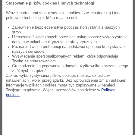
pozwolił rywalowi odrobić stratę. Tie-breaka Polak
Stosowanie plików cookies i innych technologii
również zaczął kiepsko, bo przegrywał w nim już 1-4.
Wraz z partnerami stosujemy pliki cookies (tzw. ciasteczka) i inne
pokrewne technologie, które mają na celu:
Od tego momentu
Hurkacz wygrał pięć punktów z
Zapewnienie bezpieczeństwa podczas korzystania z naszych
stron
rzędu. Co prawda, prowadząc 6-4 nie wykorzystał
Ulepszenie świadczonych przez nas usług poprzez wykorzystanie
danych w celach analitycznych i statystycznych
dwóch piłek meczowych, ale chwilę później
Poznanie Twoich preferencji na podstawie sposobu korzystania z
naszych serwisów
zamknął spotkanie.
Wyświetlanie spersonalizowanych reklam, które odpowiadają
Twoim zainteresowaniom
Gromadzenie zagregowanych danych użytkownika korzystającego
Dalsza część artykułu pod materiałem video:
z różnych urządzeń
Zakres wykorzystywania plików cookies możesz określić w
ustawieniach Twojej przeglądarki. Bez wprowadzenia zmian ustawień,
informacje w plikach cookies mogą być zapisywane w pamięci
Twojego urządzenia. Więcej szczegółów znajdziesz w
Polityce
cookies
.