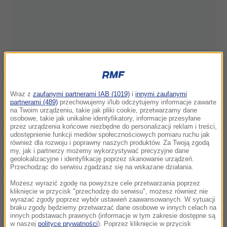
Wraz z
zaufanymi partnerami IAB (1019)
i
innymi zaufanymi
Donald Tusk
partnerami (489)
przechowujemy i/lub odczytujemy informacje zawarte
na Twoim urządzeniu, takie jak pliki cookie, przetwarzamy dane
osobowe, takie jak unikalne identyfikatory, informacje przesyłane
Mam wielką potrzebę spełnienia pewnego celu, jakim
przez urządzenia końcowe niezbędne do personalizacji reklam i treści,
udostępnienie funkcji mediów społecznościowych pomiaru ruchu jak
jest przywrócenie ładu demokratycznego w Polsce.
również dla rozwoju i poprawny naszych produktów. Za Twoją zgodą
my, jak i partnerzy możemy wykorzystywać precyzyjne dane
Wszystkie lata młodości zainwestowałem w to, żeby
geolokalizacyjne i identyfikację poprzez skanowanie urządzeń.
Przechodząc do serwisu zgadzasz się na wskazane działania.
4 czerwca się zdarzył. Dzisiejszy 4 czerwca jest
nieporównywalny z tamtym, ale mam poczucie, że
Możesz wyrazić zgodę na powyższe cele przetwarzania poprzez
kliknięcie w przycisk "przechodzę do serwisu", możesz również nie
trzeba znowu zainwestować wszystko, co tylko
wyrażać zgody poprzez wybór ustawień zaawansowanych. W sytuacji
braku zgody będziemy przetwarzać dane osobowe w innych celach na
można, żeby wolność, demokracja czy przyzwoitość
innych podstawach prawnych (informacje w tym zakresie dostępne są
w naszej
polityce prywatności
). Poprzez kliknięcie w przycisk