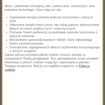
Wraz z partnerami stosujemy pliki cookies (tzw. ciasteczka) i inne
pokrewne technologie, które mają na celu:
Pytany, czy jest plan przejęcia przez niego
Zapewnienie bezpieczeństwa podczas korzystania z naszych
przywództwa w PO, Tusk odpowiedział, że jest
stron
gotów zrobić wszystko, by Platforma nie przeszła do
Ulepszenie świadczonych przez nas usług poprzez wykorzystanie
danych w celach analitycznych i statystycznych
historii. Według niego, PO "jako partia
Poznanie Twoich preferencji na podstawie sposobu korzystania z
naszych serwisów
odpowiedzialnego centrum" jest absolutnie
Wyświetlanie spersonalizowanych reklam, które odpowiadają
Twoim zainteresowaniom
niezbędna, "jeśli myślimy o wygranej w najbliższych
Gromadzenie zagregowanych danych użytkownika korzystającego
z różnych urządzeń
wyborach parlamentarnych".
Zakres wykorzystywania plików cookies możesz określić w
ustawieniach Twojej przeglądarki. Bez wprowadzenia zmian ustawień,
informacje w plikach cookies mogą być zapisywane w pamięci
Tusk był też pytany w TVN 24 o ewentualny start do
Twojego urządzenia. Więcej szczegółów znajdziesz w
Polityce
cookies
.
Senatu. To jest dla mnie trochę kłopotliwa sytuacja -
przyznał.
Czytam różne scenariusze, które piszą albo
dziennikarze, albo niektórzy politycy - nie zawsze mi
przychylni. To nie są moje scenariusze. Ja starałem
się w życiu pisać dla siebie sam scenariusze
-