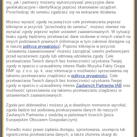
my, jak i partnerzy możemy wykorzystywać precyzyjne dane
Sąd uwzględnił wniosek prokuratury o przedłużenie
geolokalizacyjne i identyfikację poprzez skanowanie urządzeń.
Przechodząc do serwisu zgadzasz się na wskazane działania.
tymczasowego aresztowania wobec mojego klienta.
Możesz wyrazić zgodę na powyższe cele przetwarzania poprzez
Obrona złoży zażalenie od tej decyzji. Mój klient nie
kliknięcie w przycisk "przechodzę do serwisu", możesz również nie
wyrażać zgody poprzez wybór ustawień zaawansowanych. W sytuacji
przyznaje się do stawianych mu zarzutów
-
braku zgody będziemy przetwarzać dane osobowe w innych celach na
innych podstawach prawnych (informacje w tym zakresie dostępne są
powiedział w czwartek po godz. 15 po ogłoszeniu
w naszej
polityce prywatności
). Poprzez kliknięcie w przycisk
"ustawienia zaawansowane" możesz zarządzać swoimi preferencjami
decyzji sądu mec. Antoni Kania-Sieniawski, obrońca
przed wyrażeniem zgody lub odmową udzielenia zgody. Cele
Sławomira Nowaka.
przetwarzania Twoich danych bez konieczności uzyskania Twojej
zgody w oparciu o uzasadniony interes Radio Muzyka Fakty Grupa
RMF sp. z o.o. sp. k. oraz informacje o możliwości sprzeciwienia się
Sędzia Danuta Kachnowicz z Sądu Okręgowego w
takiemu przetwarzaniu znajdziesz w
polityce prywatności
. Cele
przetwarzania Twoich danych bez konieczności uzyskania Twojej
Warszawie uwzględniła wniosek prokuratury o
zgody w oparciu o uzasadniony interes
Zaufanych Partnerów IAB
oraz
możliwość sprzeciwienia się takiemu przetwarzaniu znajdziesz w
przedłużenie aresztu Jackowi P., ale o dwa, nie o trzy
ustawieniach zaawansowanych.
miesiące, jak wnosił prokurator Jan Drelewski z
Zgoda jest dobrowolna i możesz ją w dowolnym momencie wycofać,
zgoda będzie też podstawą przekazywania danych do naszych
Prokuratury Okręgowej w Warszawie.
Zaufanych Partnerów z siedzibą w państwach trzecich (poza
Europejskim Obszarem Gospodarczym).
Źródło: PAP
Ponadto masz prawo żądania dostępu, sprostowania, usunięcia lub
ograniczenia przetwarzania danych, a także złożenia skargi do