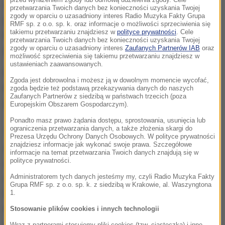
śledczy z Wydziału Kryminalnego KWP oraz
przetwarzania Twoich danych bez konieczności uzyskania Twojej
zgody w oparciu o uzasadniony interes Radio Muzyka Fakty Grupa
policjanci z Oddziału Prewencji Policji w Katowicach.
RMF sp. z o.o. sp. k. oraz informacje o możliwości sprzeciwienia się
takiemu przetwarzaniu znajdziesz w
polityce prywatności
. Cele
Kierownictwo rybnickiej komendy skierowało do
przetwarzania Twoich danych bez konieczności uzyskania Twojej
zgody w oparciu o uzasadniony interes
Zaufanych Partnerów IAB
oraz
poszukiwań policjantów wszystkich pionów.
możliwość sprzeciwienia się takiemu przetwarzaniu znajdziesz w
ustawieniach zaawansowanych.
Po komunikacie, zaangażowaniu w sprawę mediów,
Zgoda jest dobrowolna i możesz ją w dowolnym momencie wycofać,
korporacji taksówkarzy oraz mieszkańców,
zgoda będzie też podstawą przekazywania danych do naszych
Zaufanych Partnerów z siedzibą w państwach trzecich (poza
policjanci dotarli do kobiety i jej dziecka.
Europejskim Obszarem Gospodarczym).
Ponadto masz prawo żądania dostępu, sprostowania, usunięcia lub
ograniczenia przetwarzania danych, a także złożenia skargi do
"Dzisiaj, w samo południe policjanci z Rybnika,
Prezesa Urzędu Ochrony Danych Osobowych. W polityce prywatności
znajdziesz informacje jak wykonać swoje prawa. Szczegółowe
wspierani przez kryminalnych z KWP w Katowicach
informacje na temat przetwarzania Twoich danych znajdują się w
polityce prywatności.
oraz Oddział Prewencji Policji z Katowic, dotarli do
Administratorem tych danych jesteśmy my, czyli Radio Muzyka Fakty
zaginionej 28-latki i jej 1,5-rocznego synka. Nie
Grupa RMF sp. z o.o. sp. k. z siedzibą w Krakowie, al. Waszyngtona
byłoby to możliwe, gdyby nie pomoc mediów i
1.
internautów. Zaginiona kobieta i jej dziecko są
Stosowanie plików cookies i innych technologii
zdrowi, a ich życiu nie zagraża niebezpieczeństwo" -
Wraz z partnerami stosujemy pliki cookies (tzw. ciasteczka) i inne