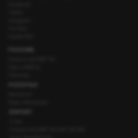
Facebook
Twitter
Instagram
YouTube
Kanały RSS
POLECANE
Gorąca Linia RMF FM
Staż w RMF24
Patronaty
POZOSTAŁE
Newsroom
Radio internetowe
KONTAKT
O nas
Gorąca Linia RMF FM: 600 700 800
email: fakty@rmf.fm