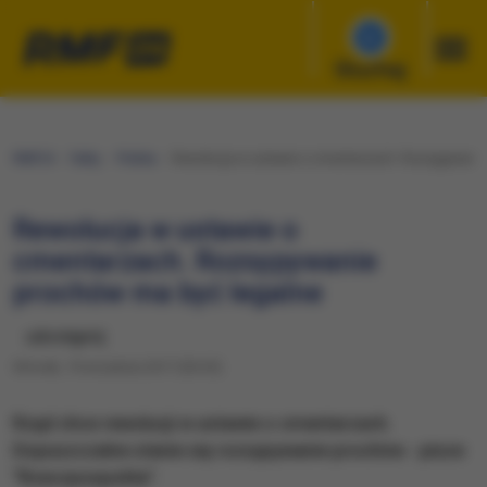
Słuchaj
RMF24
Fakty
Polska
Rewolucja w ustawie o cmentarzach. Rozsypywanie
Rewolucja w ustawie o
cmentarzach. Rozsypywanie
prochów ma być legalne
udostępnij
Wtorek, 19 września 2017 (05:35)
Rząd chce rewolucji w ustawie o cmentarzach.
Dopuszczalne stanie się rozsypywanie prochów - pisze
"Rzeczpospolita".