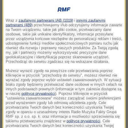
Wraz z
zaufanymi partnerami IAB (1019)
i
innymi zaufanymi
partnerami (489)
przechowujemy i/lub odczytujemy informacje zawarte
na Twoim urządzeniu, takie jak pliki cookie, przetwarzamy dane
osobowe, takie jak unikalne identyfikatory, informacje przesyłane
przez urządzenia końcowe niezbędne do personalizacji reklam i treści,
udostępnienie funkcji mediów społecznościowych pomiaru ruchu jak
również dla rozwoju i poprawny naszych produktów. Za Twoją zgodą
my, jak i partnerzy możemy wykorzystywać precyzyjne dane
geolokalizacyjne i identyfikację poprzez skanowanie urządzeń.
Obecnie rozsypywanie prochów jest w Polsce
Przechodząc do serwisu zgadzasz się na wskazane działania.
nielegalne. Ma się to zmienić. Ministerstwo Zdrowia, a
Możesz wyrazić zgodę na powyższe cele przetwarzania poprzez
w praktyce - Główny Inspektorat Sanitarny (GIS),
kliknięcie w przycisk "przechodzę do serwisu", możesz również nie
wyrażać zgody poprzez wybór ustawień zaawansowanych. W sytuacji
przygotowało zmiany w ustawie o cmentarzach i
braku zgody będziemy przetwarzać dane osobowe w innych celach na
innych podstawach prawnych (informacje w tym zakresie dostępne są
pochówku zmarłych. Przewiduje się, że ogrody
w naszej
polityce prywatności
). Poprzez kliknięcie w przycisk
"ustawienia zaawansowane" możesz zarządzać swoimi preferencjami
pamięci będą dopuszczalne, podobnie jak rozsypanie
przed wyrażeniem zgody lub odmową udzielenia zgody. Cele
przetwarzania Twoich danych bez konieczności uzyskania Twojej
prochów nad morzem - pisze "Rzeczpospolita".
zgody w oparciu o uzasadniony interes Radio Muzyka Fakty Grupa
RMF sp. z o.o. sp. k. oraz informacje o możliwości sprzeciwienia się
Rozważamy regulację prawną form pochówku, które
takiemu przetwarzaniu znajdziesz w
polityce prywatności
. Cele
przetwarzania Twoich danych bez konieczności uzyskania Twojej