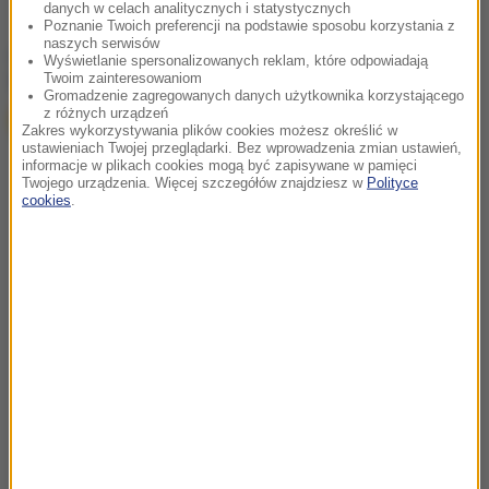
danych w celach analitycznych i statystycznych
Poznanie Twoich preferencji na podstawie sposobu korzystania z
naszych serwisów
chcesz widzieć więcej artykułów od RMF24?
dodaj w
Wyświetlanie spersonalizowanych reklam, które odpowiadają
Google
Twoim zainteresowaniom
Gromadzenie zagregowanych danych użytkownika korzystającego
z różnych urządzeń
Zakres wykorzystywania plików cookies możesz określić w
ustawieniach Twojej przeglądarki. Bez wprowadzenia zmian ustawień,
informacje w plikach cookies mogą być zapisywane w pamięci
Twojego urządzenia. Więcej szczegółów znajdziesz w
Polityce
cookies
.