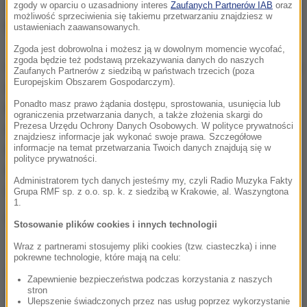
nieformalnie już funkcjonują
- mówi rzecznik GIS Jan
zgody w oparciu o uzasadniony interes
Zaufanych Partnerów IAB
oraz
możliwość sprzeciwienia się takiemu przetwarzaniu znajdziesz w
Bodnar.
ustawieniach zaawansowanych.
Zgoda jest dobrowolna i możesz ją w dowolnym momencie wycofać,
zgoda będzie też podstawą przekazywania danych do naszych
Ogrody pamięci zaczęły powstawać około dziesięciu
Zaufanych Partnerów z siedzibą w państwach trzecich (poza
Europejskim Obszarem Gospodarczym).
lat temu. Jest ich kilka, m.in. na Cmentarzu
Ponadto masz prawo żądania dostępu, sprostowania, usunięcia lub
Komunalnym Południowym w podwarszawskim
ograniczenia przetwarzania danych, a także złożenia skargi do
Prezesa Urzędu Ochrony Danych Osobowych. W polityce prywatności
Antoninowie. Pochówki praktykowano w takich
znajdziesz informacje jak wykonać swoje prawa. Szczegółowe
miejscach przez kilkanaście miesięcy, zanim media
informacje na temat przetwarzania Twoich danych znajdują się w
polityce prywatności.
nagłośniły, że to niezgodne z prawem - czytamy w
Administratorem tych danych jesteśmy my, czyli Radio Muzyka Fakty
artykule.
Grupa RMF sp. z o.o. sp. k. z siedzibą w Krakowie, al. Waszyngtona
1.
(mpw)
Stosowanie plików cookies i innych technologii
Wraz z partnerami stosujemy pliki cookies (tzw. ciasteczka) i inne
pokrewne technologie, które mają na celu:
Źródło: PAP
Zapewnienie bezpieczeństwa podczas korzystania z naszych
stron
cmentarz
Tagi:
Ulepszenie świadczonych przez nas usług poprzez wykorzystanie