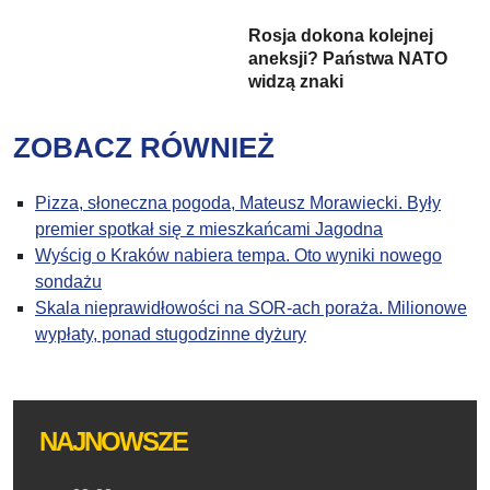
Rosja dokona kolejnej
aneksji? Państwa NATO
widzą znaki
ZOBACZ RÓWNIEŻ
Pizza, słoneczna pogoda, Mateusz Morawiecki. Były
premier spotkał się z mieszkańcami Jagodna
Wyścig o Kraków nabiera tempa. Oto wyniki nowego
sondażu
Skala nieprawidłowości na SOR-ach poraża. Milionowe
wypłaty, ponad stugodzinne dyżury
NAJNOWSZE