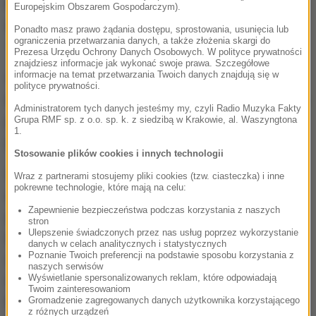
Największy entuzjazm ws. rozporządzenia MEN
Europejskim Obszarem Gospodarczym).
wyrażają badani w grupie od 18. do 29. roku życia.
Ponadto masz prawo żądania dostępu, sprostowania, usunięcia lub
ograniczenia przetwarzania danych, a także złożenia skargi do
Wśród nich aż 66 proc. jest na "tak".
Prezesa Urzędu Ochrony Danych Osobowych. W polityce prywatności
znajdziesz informacje jak wykonać swoje prawa. Szczegółowe
informacje na temat przetwarzania Twoich danych znajdują się w
W kolejnej grupie wiekowej - 30-39 lat - już 55 proc.
polityce prywatności.
badanych jest na "nie". Najwięcej przeciwników tego
Administratorem tych danych jesteśmy my, czyli Radio Muzyka Fakty
pomysłu jest natomiast w grupie 60-69 lat - to aż 68
Grupa RMF sp. z o.o. sp. k. z siedzibą w Krakowie, al. Waszyngtona
1.
proc. badanych.
Stosowanie plików cookies i innych technologii
Warto też zwrócić uwagę na to,
jak odpowiadały
Wraz z partnerami stosujemy pliki cookies (tzw. ciasteczka) i inne
pokrewne technologie, które mają na celu:
osoby, które mają dzieci w wieku szkolnym
. W
Zapewnienie bezpieczeństwa podczas korzystania z naszych
przypadku rodziców jednego dziecka 51 proc.
stron
Ulepszenie świadczonych przez nas usług poprzez wykorzystanie
badanych poparła ten pomysł. Jeszcze większą
danych w celach analitycznych i statystycznych
Poznanie Twoich preferencji na podstawie sposobu korzystania z
akceptacją cieszy się on u rodziców dwójki dzieci -
naszych serwisów
Wyświetlanie spersonalizowanych reklam, które odpowiadają
na "tak" było 70 proc. respondentów. Wśród osób,
Twoim zainteresowaniom
które nie mają dzieci w wieku szkolnym, 57 proc.
Gromadzenie zagregowanych danych użytkownika korzystającego
z różnych urządzeń