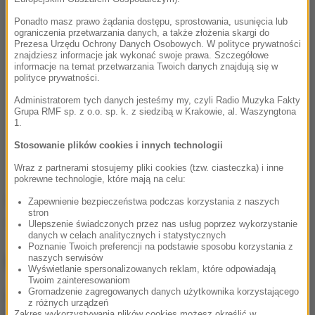
Ponadto masz prawo żądania dostępu, sprostowania, usunięcia lub
ograniczenia przetwarzania danych, a także złożenia skargi do
Prezesa Urzędu Ochrony Danych Osobowych. W polityce prywatności
znajdziesz informacje jak wykonać swoje prawa. Szczegółowe
informacje na temat przetwarzania Twoich danych znajdują się w
polityce prywatności.
Administratorem tych danych jesteśmy my, czyli Radio Muzyka Fakty
Grupa RMF sp. z o.o. sp. k. z siedzibą w Krakowie, al. Waszyngtona
1.
Stosowanie plików cookies i innych technologii
Wraz z partnerami stosujemy pliki cookies (tzw. ciasteczka) i inne
pokrewne technologie, które mają na celu:
Źródło: RMF FM
Zapewnienie bezpieczeństwa podczas korzystania z naszych
stron
kot
Tagi:
Ulepszenie świadczonych przez nas usług poprzez wykorzystanie
danych w celach analitycznych i statystycznych
Poznanie Twoich preferencji na podstawie sposobu korzystania z
NAJWAŻNIEJSZE FAKTY
naszych serwisów
Wyświetlanie spersonalizowanych reklam, które odpowiadają
Twoim zainteresowaniom
Gromadzenie zagregowanych danych użytkownika korzystającego
Tragedia nad Błękitną
z różnych urządzeń
Laguną w Siechnicach. 19-
Zakres wykorzystywania plików cookies możesz określić w