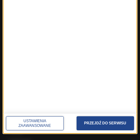
Fakty z Trójmiasta
Fakty z Warszawy
Fakty z Wrocławia
Fakty z Zakopanego
ROZMOWY W RMF FM
Najnowsze rozmowy w RMF FM
Rozmowa o 7:00 w RMF FM i Radiu RMF24
Poranna rozmowa w RMF FM
Popołudniowa rozmowa w RMF FM
Gość Krzysztofa Ziemca w RMF FM
Rozmowy w Radiu RMF24
SPOŁECZNOŚĆ
USTAWIENIA
PRZEJDŹ DO SERWISU
Facebook
ZAAWANSOWANE
Twitter