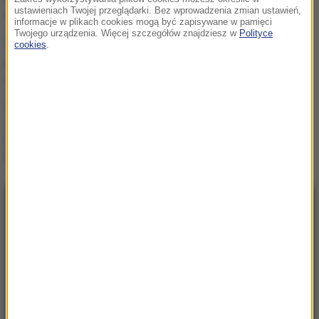
latek utonął ratując kolegę
ustawieniach Twojej przeglądarki. Bez wprowadzenia zmian ustawień,
informacje w plikach cookies mogą być zapisywane w pamięci
Twojego urządzenia. Więcej szczegółów znajdziesz w
Polityce
Utrudnienia dla turystów
cookies
.
pod Tatrami. Kolarze
opanują Podhale
„Nie wiem, czy PiS nie
schowa się pod wodę”.
Mastalerek o wypchnięciu
Morawieckiego
NAJNOWSZE
08:59
Zbudują 20 bunkrów. W środku będzie 1,3
tysiąca ton materiałów wybuchowych
08:56