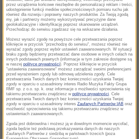
przez urządzenia końcowe niezbędne do personalizacji reklam i treści,
Policjant Zespołu Prasowego Komendy
udostępnienie funkcji mediów społecznościowych pomiaru ruchu jak
również dla rozwoju i poprawny naszych produktów. Za Twoją zgodą
Wojewódzkiej Policji w Gorzowie Wlkp. jechał
my, jak i partnerzy możemy wykorzystywać precyzyjne dane
geolokalizacyjne i identyfikację poprzez skanowanie urządzeń.
krajową "92", gdy zauważył, że na środku drogi leży
Przechodząc do serwisu zgadzasz się na wskazane działania.
potrącony, młody kotek. Inni kierowcy omijali
Możesz wyrazić zgodę na powyższe cele przetwarzania poprzez
zwierzę.
kliknięcie w przycisk "przechodzę do serwisu", możesz również nie
wyrażać zgody poprzez wybór ustawień zaawansowanych. W sytuacji
braku zgody będziemy przetwarzać dane osobowe w innych celach na
Maciej Kimet zatrzymał auto w bezpiecznym
innych podstawach prawnych (informacje w tym zakresie dostępne są
w naszej
polityce prywatności
). Poprzez kliknięcie w przycisk
miejscu, założył kamizelkę odblaskową, wstrzymał
"ustawienia zaawansowane" możesz zarządzać swoimi preferencjami
przed wyrażeniem zgody lub odmową udzielenia zgody. Cele
ruch w obu kierunkach i zabrał zwierzaka.
przetwarzania Twoich danych bez konieczności uzyskania Twojej
zgody w oparciu o uzasadniony interes Radio Muzyka Fakty Grupa
RMF sp. z o.o. sp. k. oraz informacje o możliwości sprzeciwienia się
W Pniewach policjant oddał kotka w ręce lekarza
takiemu przetwarzaniu znajdziesz w
polityce prywatności
. Cele
przetwarzania Twoich danych bez konieczności uzyskania Twojej
weterynarii.
zgody w oparciu o uzasadniony interes
Zaufanych Partnerów IAB
oraz
możliwość sprzeciwienia się takiemu przetwarzaniu znajdziesz w
(mpw)
ustawieniach zaawansowanych.
Zgoda jest dobrowolna i możesz ją w dowolnym momencie wycofać,
zgoda będzie też podstawą przekazywania danych do naszych
Dalsza część artykułu pod materiałem video:
Zaufanych Partnerów z siedzibą w państwach trzecich (poza
Europejskim Obszarem Gospodarczym).