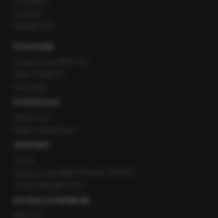
Instagram
YouTube
Kanały RSS
POLECANE
Gorąca Linia RMF FM
Staż w RMF24
Patronaty
POZOSTAŁE
Newsroom
Radio internetowe
KONTAKT
O nas
Gorąca Linia RMF FM: 600 700 800
email: fakty@rmf.fm
APLIKACJE MOBILNE
RMF FM