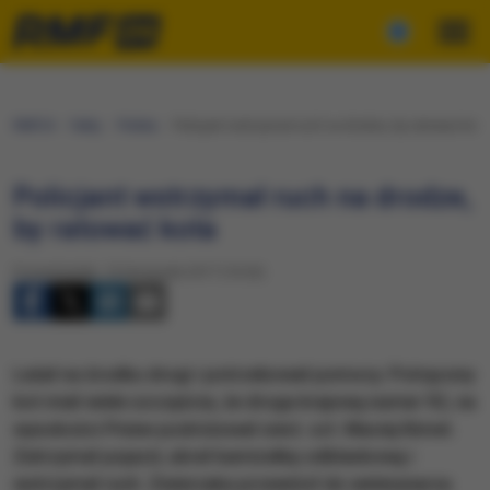
RMF24
Fakty
Polska
Policjant wstrzymał ruch na drodze, by ratować kota
Policjant wstrzymał ruch na drodze,
by ratować kota
Poniedziałek, 13 listopada 2017 (10:26)
Leżał na środku drogi i potrzebował pomocy. Potrącony
kot miał wiele szczęścia, że droga krajową numer 92, na
wysokości Pniew podróżował sierż. szt. Maciej Kimet.
Zatrzymał pojazd, ubrał kamizelkę odblaskową i
wstrzymał ruch. Zwierzaka przewiózł do weterynarza.