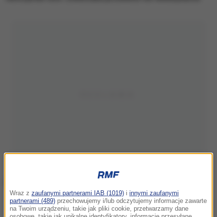
Wraz z
zaufanymi partnerami IAB (1019)
i
innymi zaufanymi
partnerami (489)
przechowujemy i/lub odczytujemy informacje zawarte
Maciej Kimet z uratowanym kotem
na Twoim urządzeniu, takie jak pliki cookie, przetwarzamy dane
osobowe, takie jak unikalne identyfikatory, informacje przesyłane