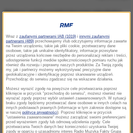
Policjanci zostali powiadomieni przez mieszkańca
wsi, że w pobliżu jego posesji wylądował przedmiot.
Będziemy wyjaśniali, co to za obiekt i skąd przyleciał
-
Wraz z
zaufanymi partnerami IAB (1019)
i
innymi zaufanymi
powiedział Rafał Jackowski z zespołu prasowego
partnerami (489)
przechowujemy i/lub odczytujemy informacje zawarte
na Twoim urządzeniu, takie jak pliki cookie, przetwarzamy dane
warmińsko-mazurskiej policji.
osobowe, takie jak unikalne identyfikatory, informacje przesyłane
przez urządzenia końcowe niezbędne do personalizacji reklam i treści,
udostępnienie funkcji mediów społecznościowych pomiaru ruchu jak
Wszystko wskazuje na to, jest to
balon
również dla rozwoju i poprawny naszych produktów. Za Twoją zgodą
meteorologiczny.
my, jak i partnerzy możemy wykorzystywać precyzyjne dane
geolokalizacyjne i identyfikację poprzez skanowanie urządzeń.
Przechodząc do serwisu zgadzasz się na wskazane działania.
Według naszych nieoficjalnych informacji - może on
Możesz wyrazić zgodę na powyższe cele przetwarzania poprzez
pochodzić z Obwodu Królewieckiego.
kliknięcie w przycisk "przechodzę do serwisu", możesz również nie
wyrażać zgody poprzez wybór ustawień zaawansowanych. W sytuacji
braku zgody będziemy przetwarzać dane osobowe w innych celach na
Nie ma konieczności ewakuacji mieszkańców.
innych podstawach prawnych (informacje w tym zakresie dostępne są
w naszej
polityce prywatności
). Poprzez kliknięcie w przycisk
"ustawienia zaawansowane" możesz zarządzać swoimi preferencjami
przed wyrażeniem zgody lub odmową udzielenia zgody. Cele
Dalsza część artykułu pod materiałem video:
przetwarzania Twoich danych bez konieczności uzyskania Twojej
zgody w oparciu o uzasadniony interes Radio Muzyka Fakty Grupa