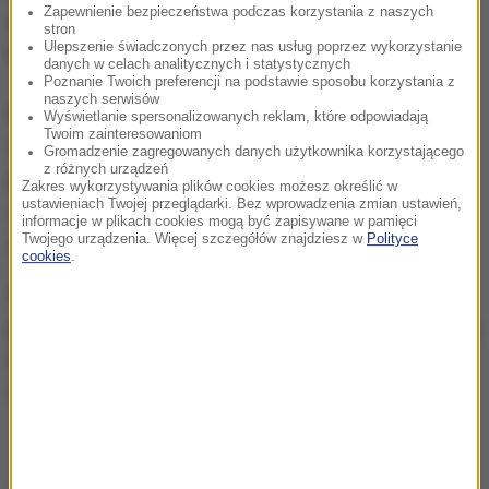
Zapewnienie bezpieczeństwa podczas korzystania z naszych
meteorologiczny. Wtedy fakt ten potwierdziło
stron
Ulepszenie świadczonych przez nas usług poprzez wykorzystanie
Ministerstwo Obrony Narodowej.
danych w celach analitycznych i statystycznych
Poznanie Twoich preferencji na podstawie sposobu korzystania z
naszych serwisów
Nie wiadomo jeszcze jakiego typu był to balon. Nie
Wyświetlanie spersonalizowanych reklam, które odpowiadają
Twoim zainteresowaniom
wszystkie mają przyczepione urządzenia
Gromadzenie zagregowanych danych użytkownika korzystającego
z różnych urządzeń
pomiarowe. W przypadku balonów pilotowych
Zakres wykorzystywania plików cookies możesz określić w
ustawieniach Twojej przeglądarki. Bez wprowadzenia zmian ustawień,
obserwuje się tylko ruch balonu - jego prędkość i
informacje w plikach cookies mogą być zapisywane w pamięci
Twojego urządzenia. Więcej szczegółów znajdziesz w
Polityce
odległość.
cookies
.
W innych przypadkach do balonów można
przyczepić radiosondy, które są w stanie rejestrować
takie parametry jak: kierunek i prędkość wiatru,
temperaturę, ciśnienie i wilgotność.