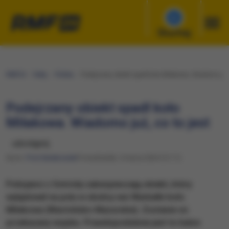
Słuchaj
RMF24
Fakty
Polska
Podejrzany obiekt spadł koło Miłakowa. Wiadomo już,
Podejrzany obiekt spadł koło
Miłakowa. Wiadomo już, co to jest
udostępnij
Autor:
Piotr Bułakowski
Poniedziałek, 4 marca 2024 (12:11)
Policjanci z Ostródy zabezpieczają obiekt, który
wylądował na polu w okolicy wsi Warkałki koło
Miłakowa (Warmińsko-Mazurskie). Zostanie on
przekazany wojsku. Prawdopodobnie jest to balon