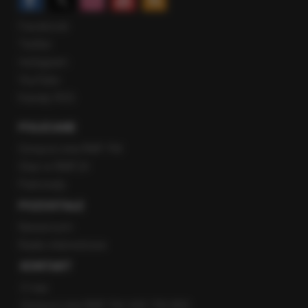
Facebook
Twitter
Instagram
YouTube
Kanały RSS
POLECANE
Gorąca Linia RMF FM
Staż w RMF24
Patronaty
POZOSTAŁE
Newsroom
Radio internetowe
KONTAKT
O nas
Gorąca Linia RMF FM: 600 700 800