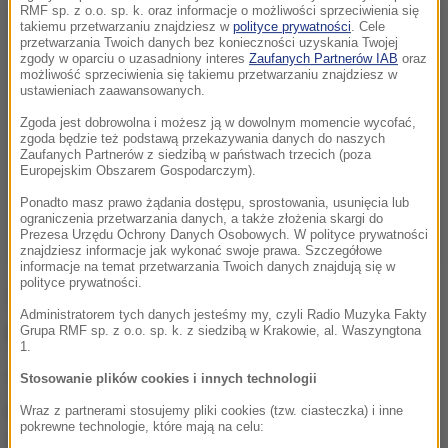
RMF sp. z o.o. sp. k. oraz informacje o możliwości sprzeciwienia się
takiemu przetwarzaniu znajdziesz w
polityce prywatności
. Cele
przetwarzania Twoich danych bez konieczności uzyskania Twojej
zgody w oparciu o uzasadniony interes
Zaufanych Partnerów IAB
oraz
możliwość sprzeciwienia się takiemu przetwarzaniu znajdziesz w
ustawieniach zaawansowanych.
Zgoda jest dobrowolna i możesz ją w dowolnym momencie wycofać,
zgoda będzie też podstawą przekazywania danych do naszych
Zaufanych Partnerów z siedzibą w państwach trzecich (poza
Europejskim Obszarem Gospodarczym).
Ponadto masz prawo żądania dostępu, sprostowania, usunięcia lub
ograniczenia przetwarzania danych, a także złożenia skargi do
Prezesa Urzędu Ochrony Danych Osobowych. W polityce prywatności
znajdziesz informacje jak wykonać swoje prawa. Szczegółowe
informacje na temat przetwarzania Twoich danych znajdują się w
polityce prywatności.
To nie pierwsze takie znalezisko w
Administratorem tych danych jesteśmy my, czyli Radio Muzyka Fakty
regionie
Grupa RMF sp. z o.o. sp. k. z siedzibą w Krakowie, al. Waszyngtona
1.
W czerwcu ubiegłego roku jeden z rolników z
Stosowanie plików cookies i innych technologii
powiatu braniewskiego poinformował policję, że na
Wraz z partnerami stosujemy pliki cookies (tzw. ciasteczka) i inne
pokrewne technologie, które mają na celu:
jego pole spadł obiekt przypominający balon