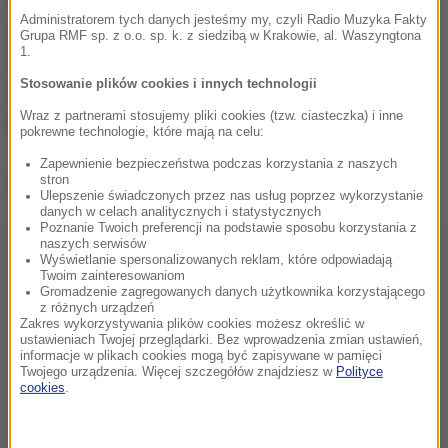
świadczeń, także Narodowy Instytut Onkologii nie
Administratorem tych danych jesteśmy my, czyli Radio Muzyka Fakty
podjął wystarczających działań, żeby zapewnić
Grupa RMF sp. z o.o. sp. k. z siedzibą w Krakowie, al. Waszyngtona
1.
leczenie szczególnie dzieciom z nowotworami .
Od
Stosowanie plików cookies i innych technologii
2019 roku pacjenci pediatryczni są wykluczeni z
Wraz z partnerami stosujemy pliki cookies (tzw. ciasteczka) i inne
leczenia jedyną w Polsce terapią protonową.
pokrewne technologie, które mają na celu:
Zapewnienie bezpieczeństwa podczas korzystania z naszych
Dalsza część artykułu pod materiałem video:
stron
Ulepszenie świadczonych przez nas usług poprzez wykorzystanie
danych w celach analitycznych i statystycznych
Poznanie Twoich preferencji na podstawie sposobu korzystania z
naszych serwisów
Wyświetlanie spersonalizowanych reklam, które odpowiadają
Twoim zainteresowaniom
Gromadzenie zagregowanych danych użytkownika korzystającego
z różnych urządzeń
Zakres wykorzystywania plików cookies możesz określić w
ustawieniach Twojej przeglądarki. Bez wprowadzenia zmian ustawień,
informacje w plikach cookies mogą być zapisywane w pamięci
Twojego urządzenia. Więcej szczegółów znajdziesz w
Polityce
cookies
.