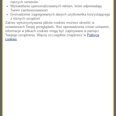
naszych serwisów
Wyświetlanie spersonalizowanych reklam, które odpowiadają
Twoim zainteresowaniom
Gromadzenie zagregowanych danych użytkownika korzystającego
z różnych urządzeń
Zakres wykorzystywania plików cookies możesz określić w
ustawieniach Twojej przeglądarki. Bez wprowadzenia zmian ustawień,
informacje w plikach cookies mogą być zapisywane w pamięci
Twojego urządzenia. Więcej szczegółów znajdziesz w
Polityce
cookies
.