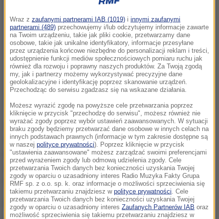
Wraz z
zaufanymi partnerami IAB (1019)
i
innymi zaufanymi
partnerami (489)
przechowujemy i/lub odczytujemy informacje zawarte
na Twoim urządzeniu, takie jak pliki cookie, przetwarzamy dane
osobowe, takie jak unikalne identyfikatory, informacje przesyłane
przez urządzenia końcowe niezbędne do personalizacji reklam i treści,
udostępnienie funkcji mediów społecznościowych pomiaru ruchu jak
również dla rozwoju i poprawny naszych produktów. Za Twoją zgodą
my, jak i partnerzy możemy wykorzystywać precyzyjne dane
geolokalizacyjne i identyfikację poprzez skanowanie urządzeń.
Przechodząc do serwisu zgadzasz się na wskazane działania.
Możesz wyrazić zgodę na powyższe cele przetwarzania poprzez
kliknięcie w przycisk "przechodzę do serwisu", możesz również nie
wyrażać zgody poprzez wybór ustawień zaawansowanych. W sytuacji
22-latek nie przyznał się do zarzutów i twierdził, że
braku zgody będziemy przetwarzać dane osobowe w innych celach na
innych podstawach prawnych (informacje w tym zakresie dostępne są
znalezione w jego mieszkaniu komputery i telefony
w naszej
polityce prywatności
). Poprzez kliknięcie w przycisk
nie należą do niego. Taka postawa mężczyzny
"ustawienia zaawansowane" możesz zarządzać swoimi preferencjami
przed wyrażeniem zgody lub odmową udzielenia zgody. Cele
skłoniła śledczych do złożenia wniosku o
przetwarzania Twoich danych bez konieczności uzyskania Twojej
zgody w oparciu o uzasadniony interes Radio Muzyka Fakty Grupa
tymczasowy areszt.
RMF sp. z o.o. sp. k. oraz informacje o możliwości sprzeciwienia się
takiemu przetwarzaniu znajdziesz w
polityce prywatności
. Cele
przetwarzania Twoich danych bez konieczności uzyskania Twojej
Prokuratorzy uzasadnili wniosek obawą, że
zgody w oparciu o uzasadniony interes
Zaufanych Partnerów IAB
oraz
możliwość sprzeciwienia się takiemu przetwarzaniu znajdziesz w
podejrzany może mataczyć w śledztwie i potrzebują