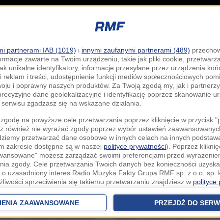
i partnerami IAB (1019)
i
innymi zaufanymi partnerami (489)
przechow
ormacje zawarte na Twoim urządzeniu, takie jak pliki cookie, przetwar
jak unikalne identyfikatory, informacje przesyłane przez urządzenia k
i reklam i treści, udostępnienie funkcji mediów społecznościowych pom
linii energetycznych doszło do co najmniej dwóch poż
woju i poprawny naszych produktów. Za Twoją zgodą my, jak i partner
recyzyjne dane geolokalizacyjne i identyfikację poprzez skanowanie u
hodniopomorskim. We Włodzimierzowie w Łódzkiem pod
serwisu zgadzasz się na wskazane działania.
Straży Pożarnej.
zgodę na powyższe cele przetwarzania poprzez kliknięcie w przycisk 
z również nie wyrażać zgody poprzez wybór ustawień zaawansowanych
dziemy przetwarzać dane osobowe w innych celach na innych podsta
ym zakresie dostępne są w naszej
polityce prywatności
). Poprzez kliknię
awansowane" możesz zarządzać swoimi preferencjami przed wyrażenie
ia zgody. Cele przetwarzania Twoich danych bez konieczności uzyska
 o uzasadniony interes Radio Muzyka Fakty Grupa RMF sp. z o.o. sp. k
żliwości sprzeciwienia się takiemu przetwarzaniu znajdziesz w
polityce
nia Twoich danych bez konieczności uzyskania Twojej zgody w oparci
ch Partnerów IAB
oraz możliwość sprzeciwienia się takiemu przetwarza
IENIA ZAAWANSOWANE
PRZEJDŹ DO SERW
aawansowanych.