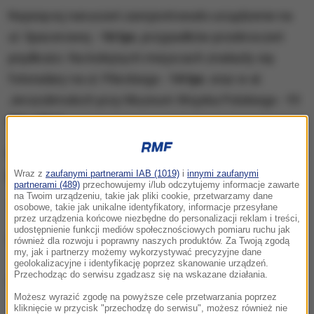
Najwięcej naruszeń zarejestrowało urządzenie na
ul. Spacerowej -
16 tys.
przypadków przekroczeń
prędkości. Na kolejnych miejscach znalazły się
fotoradary na ul. Pileckiego -
14 tys
. oraz w al.
Jerozolimskich przy Muzeum Wojska Polskiego -
11
tys
. zdjęć.
Lista fotoradarów według liczby zarejestrowanych
przekroczeń:
Wraz z
zaufanymi partnerami IAB (1019)
i
innymi zaufanymi
partnerami (489)
przechowujemy i/lub odczytujemy informacje zawarte
na Twoim urządzeniu, takie jak pliki cookie, przetwarzamy dane
1. ul. Spacerowa - 16210
osobowe, takie jak unikalne identyfikatory, informacje przesyłane
przez urządzenia końcowe niezbędne do personalizacji reklam i treści,
udostępnienie funkcji mediów społecznościowych pomiaru ruchu jak
2. ul. Pileckiego - 14062
również dla rozwoju i poprawny naszych produktów. Za Twoją zgodą
my, jak i partnerzy możemy wykorzystywać precyzyjne dane
geolokalizacyjne i identyfikację poprzez skanowanie urządzeń.
Przechodząc do serwisu zgadzasz się na wskazane działania.
Dalsza część artykułu pod materiałem video:
Możesz wyrazić zgodę na powyższe cele przetwarzania poprzez
kliknięcie w przycisk "przechodzę do serwisu", możesz również nie