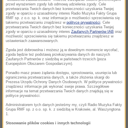
gęsta mgła, co miało też swój urok. Dodawało tej
przed wyrażeniem zgody lub odmową udzielenia zgody. Cele
przetwarzania Twoich danych bez konieczności uzyskania Twojej
Wiśle tajemniczości. Klucząc między kolejnymi
zgody w oparciu o uzasadniony interes Radio Muzyka Fakty Grupa
ostrogami, musieliśmy bardzo uważnie sterować. Na
RMF sp. z o.o. sp. k. oraz informacje o możliwości sprzeciwienia się
takiemu przetwarzaniu znajdziesz w
polityce prywatności
. Cele
szczęście byliśmy pod opieką właściciela dubasa
przetwarzania Twoich danych bez konieczności uzyskania Twojej
zgody w oparciu o uzasadniony interes
Zaufanych Partnerów IAB
oraz
Grzegorza Świtalskiego, który zadbał o to, by ten rejs
możliwość sprzeciwienia się takiemu przetwarzaniu znajdziesz w
ustawieniach zaawansowanych.
był bezpieczny, a jednocześnie niezapomniany. Co
Zgoda jest dobrowolna i możesz ją w dowolnym momencie wycofać,
ciekawe, porty w Sandomierzu są dwa. Myślę, że
zgoda będzie też podstawą przekazywania danych do naszych
Zaufanych Partnerów z siedzibą w państwach trzecich (poza
niewiele osób wyobraża sobie Sandomierz jako
Europejskim Obszarem Gospodarczym).
miasto portowe, a tu się okazało, że jest zupełnie
Ponadto masz prawo żądania dostępu, sprostowania, usunięcia lub
ograniczenia przetwarzania danych, a także złożenia skargi do
inaczej. Kiedy wracaliśmy już do portu, to mogliśmy
Prezesa Urzędu Ochrony Danych Osobowych. W polityce prywatności
zobaczyć Stare Miasto z pokładu dubasa o imieniu
znajdziesz informacje jak wykonać swoje prawa. Szczegółowe
informacje na temat przetwarzania Twoich danych znajdują się w
"Sandomierka". Zakochałem się w Sandomierzu.
polityce prywatności.
Byłem tam po raz pierwszy i już teraz wiem, że będę
Administratorem tych danych jesteśmy my, czyli Radio Muzyka Fakty
Grupa RMF sp. z o.o. sp. k. z siedzibą w Krakowie, al. Waszyngtona
chciał wrócić i to na pewno nie raz.
1.
Stosowanie plików cookies i innych technologii
Po tym rejsie zacząłem marsz przez Góry