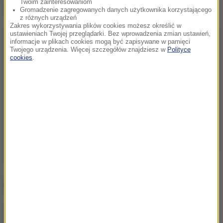
Twoim zainteresowaniom
Dalsza część artykułu pod materiałem video:
Gromadzenie zagregowanych danych użytkownika korzystającego
z różnych urządzeń
Zakres wykorzystywania plików cookies możesz określić w
ustawieniach Twojej przeglądarki. Bez wprowadzenia zmian ustawień,
informacje w plikach cookies mogą być zapisywane w pamięci
Twojego urządzenia. Więcej szczegółów znajdziesz w
Polityce
cookies
.
Źródło: RMF FM
NAJWAŻNIEJSZE FAKTY
Mobilizacja po
wydarzeniach w Lipsku.