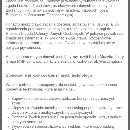
Zgoda jest dobrowolna i możesz ją w dowolnym momencie wycofać,
jest jednak przekonane, że zastrzeżenia SKW są
zgoda będzie też podstawą przekazywania danych do naszych
Zaufanych Partnerów z siedzibą w państwach trzecich (poza
absolutnie bezpodstawne i decyzja o przywróceniu
Europejskim Obszarem Gospodarczym).
dostępu, bez którego gen. Kraszewski nie może
Ponadto masz prawo żądania dostępu, sprostowania, usunięcia lub
pełnić obowiązków szefa departamentu
ograniczenia przetwarzania danych, a także złożenia skargi do
Prezesa Urzędu Ochrony Danych Osobowych. W polityce prywatności
Zwierzchnictwa nad Siłami Zbrojnymi, zapadnie
znajdziesz informacje jak wykonać swoje prawa. Szczegółowe
informacje na temat przetwarzania Twoich danych znajdują się w
długo przed upływem terminu na jej wydanie.
polityce prywatności.
Administratorem tych danych jesteśmy my, czyli Radio Muzyka Fakty
Jeśli zarzuty SKW się nie potwierdzą, szef
Grupa RMF sp. z o.o. sp. k. z siedzibą w Krakowie, al. Waszyngtona
1.
kontrwywiadu wojskowego Piotr Bączek będzie się
Stosowanie plików cookies i innych technologii
musiał pożegnać ze stanowiskiem - takie
Wraz z partnerami stosujemy pliki cookies (tzw. ciasteczka) i inne
oczekiwanie osoby związane z prezydentem
pokrewne technologie, które mają na celu:
formułują wprost, choć nieoficjalnie.
Zapewnienie bezpieczeństwa podczas korzystania z naszych
stron
(j.)
Ulepszenie świadczonych przez nas usług poprzez wykorzystanie
danych w celach analitycznych i statystycznych
Poznanie Twoich preferencji na podstawie sposobu korzystania z
naszych serwisów
Wyświetlanie spersonalizowanych reklam, które odpowiadają