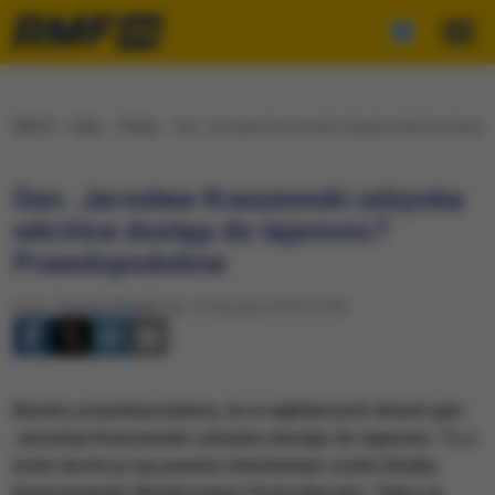
RMF24
Fakty
Polska
Gen. Jarosław Kraszewski odzyska wkrótce dostęp
Gen. Jarosław Kraszewski odzyska
wkrótce dostęp do tajemnic?
Prawdopodobne
Autor:
Tomasz Skory
Środa, 10 stycznia 2018 (14:59)
Bardzo prawdopodobne, że w najbliższych dniach gen.
Jarosław Kraszewski odzyska dostęp do tajemnic. To z
kolei skończy się pewnie odwołaniem szefa Służby
Kontrwywiadu Wojskowego Piotra Bączka. Takie są