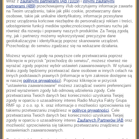
Wraz z
zaufanymi partnerami IAB (1019)
i
innymi zaufanymi
partnerami (489)
przechowujemy i/lub odczytujemy informacje zawarte
na Twoim urządzeniu, takie jak pliki cookie, przetwarzamy dane
osobowe, takie jak unikalne identyfikatory, informacje przesyłane
przez urządzenia końcowe niezbędne do personalizacji reklam i treści,
udostępnienie funkcji mediów społecznościowych pomiaru ruchu jak
również dla rozwoju i poprawny naszych produktów. Za Twoją zgodą
my, jak i partnerzy możemy wykorzystywać precyzyjne dane
Były już szef MON Antoni Macierewicz i dyrektor Departamentu
geolokalizacyjne i identyfikację poprzez skanowanie urządzeń.
Zwierzchnictwa nad Siłami Zbrojnymi BBN gen. bryg. Jarosław
Przechodząc do serwisu zgadzasz się na wskazane działania.
Kraszewski na zdjęciu z 15 grudnia 2017 roku
Możesz wyrazić zgodę na powyższe cele przetwarzania poprzez
kliknięcie w przycisk "przechodzę do serwisu", możesz również nie
Tych decyzji należy się spodziewać może jeszcze
wyrażać zgody poprzez wybór ustawień zaawansowanych. W sytuacji
braku zgody będziemy przetwarzać dane osobowe w innych celach na
nie w najbliższych dniach, bo odwołanie
innych podstawach prawnych (informacje w tym zakresie dostępne są
w naszej
polityce prywatności
). Poprzez kliknięcie w przycisk
prezydenckiego generała od decyzji SKW o
"ustawienia zaawansowane" możesz zarządzać swoimi preferencjami
odebraniu mu certyfikatów dostępu do tajemnic
przed wyrażeniem zgody lub odmową udzielenia zgody. Cele
przetwarzania Twoich danych bez konieczności uzyskania Twojej
dopiero dwa tygodnie temu trafiło do Kancelarii
zgody w oparciu o uzasadniony interes Radio Muzyka Fakty Grupa
RMF sp. z o.o. sp. k. oraz informacje o możliwości sprzeciwienia się
Premiera, a dopiero stamtąd mogło być skierowane
takiemu przetwarzaniu znajdziesz w
polityce prywatności
. Cele
przetwarzania Twoich danych bez konieczności uzyskania Twojej
do badającej sprawę ABW.
zgody w oparciu o uzasadniony interes
Zaufanych Partnerów IAB
oraz
możliwość sprzeciwienia się takiemu przetwarzaniu znajdziesz w
ustawieniach zaawansowanych.
Prezydenckie Biuro Bezpieczeństwa Narodowego