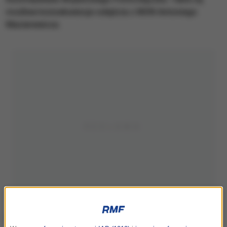
możliwe konsekwencje odejścia z MON Antoniego
Macierewicza.