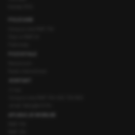
Kanały RSS
POLECANE
Gorąca Linia RMF FM
Staż w RMF24
Patronaty
POZOSTAŁE
Newsroom
Radio internetowe
KONTAKT
O nas
Gorąca Linia RMF FM: 600 700 800
email: fakty@rmf.fm
APLIKACJE MOBILNE
RMF FM
RMF ON