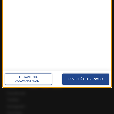
Fakty z Warszawy
Fakty z Wrocławia
Fakty z Zakopanego
ROZMOWY W RMF FM
Najnowsze rozmowy w RMF FM
Rozmowa o 7:00 w RMF FM i Radiu RMF24
Poranna rozmowa w RMF FM
Popołudniowa rozmowa w RMF FM
Gość Krzysztofa Ziemca w RMF FM
Rozmowy w Radiu RMF24
SPOŁECZNOŚĆ
USTAWIENIA
PRZEJDŹ DO SERWISU
ZAAWANSOWANE
Facebook
Twitter
Instagram
YouTube