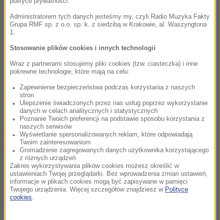
polityce prywatności.
uiszczenie opłaty wstępnej.
Administratorem tych danych jesteśmy my, czyli Radio Muzyka Fakty
Grupa RMF sp. z o.o. sp. k. z siedzibą w Krakowie, al. Waszyngtona
1.
Pokrzywdzeni nie byli informowani, że przyznanie
Stosowanie plików cookies i innych technologii
kredytu będzie możliwe tylko po spełnieniu
Wraz z partnerami stosujemy pliki cookies (tzw. ciasteczka) i inne
dodatkowych warunków (np. dokonaniu
pokrewne technologie, które mają na celu:
zabezpieczeń na majątku), których klienci nie byli w
Zapewnienie bezpieczeństwa podczas korzystania z naszych
stron
stanie spełnić. W konsekwencji, w znacznej
Ulepszenie świadczonych przez nas usług poprzez wykorzystanie
danych w celach analitycznych i statystycznych
większości przypadków, klientom nie przyznawano
Poznanie Twoich preferencji na podstawie sposobu korzystania z
naszych serwisów
pożyczek, nie zwracając im też opłaty
Wyświetlanie spersonalizowanych reklam, które odpowiadają
Twoim zainteresowaniom
przygotowawczej.
Gromadzenie zagregowanych danych użytkownika korzystającego
z różnych urządzeń
Zakres wykorzystywania plików cookies możesz określić w
Jak ustalono w śledztwie, opłaty wstępne wynosiły
ustawieniach Twojej przeglądarki. Bez wprowadzenia zmian ustawień,
informacje w plikach cookies mogą być zapisywane w pamięci
od 250 zł do 50 tys. zł. Od prawie 73,6 tysiąca
Twojego urządzenia. Więcej szczegółów znajdziesz w
Polityce
cookies
.
pokrzywdzonych parabank pobrał w sumie ponad
181 mln zł.