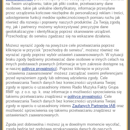
na Twoim urządzeniu, takie jak pliki cookie, przetwarzamy dane
Więcej informacji z Polski i świata znajdziesz
osobowe, takie jak unikalne identyfikatory, informacje przesyłane
przez urządzenia końcowe niezbędne do personalizacji reklam i treści,
na
RMF24.pl
.
udostępnienie funkcji mediów społecznościowych pomiaru ruchu jak
również dla rozwoju i poprawny naszych produktów. Za Twoją zgodą
my, jak i partnerzy możemy wykorzystywać precyzyjne dane
Stan Tymiński, który w 1990 roku był jednym z
geolokalizacyjne i identyfikację poprzez skanowanie urządzeń.
Przechodząc do serwisu zgadzasz się na wskazane działania.
najbardziej zaskakujących kandydatów w historii
Możesz wyrazić zgodę na powyższe cele przetwarzania poprzez
polskich wyborów prezydenckich, ponownie
kliknięcie w przycisk "przechodzę do serwisu", możesz również nie
wyrażać zgody poprzez wybór ustawień zaawansowanych. W sytuacji
zamierza włączyć się do politycznej gry. W
braku zgody będziemy przetwarzać dane osobowe w innych celach na
innych podstawach prawnych (informacje w tym zakresie dostępne są
rozmowie na Kanale Zero ujawnił, że rozważa start
w naszej
polityce prywatności
). Poprzez kliknięcie w przycisk
"ustawienia zaawansowane" możesz zarządzać swoimi preferencjami
w wyborach parlamentarnych
z list Konfederacji
przed wyrażeniem zgody lub odmową udzielenia zgody. Cele
Korony Polskiej
, ugrupowania Grzegorza Brauna.
przetwarzania Twoich danych bez konieczności uzyskania Twojej
zgody w oparciu o uzasadniony interes Radio Muzyka Fakty Grupa
Jak sam podkreśla, decyzję ostateczną podejmie
RMF sp. z o.o. sp. k. oraz informacje o możliwości sprzeciwienia się
takiemu przetwarzaniu znajdziesz w
polityce prywatności
. Cele
jesienią podczas zjazdu partii.
przetwarzania Twoich danych bez konieczności uzyskania Twojej
zgody w oparciu o uzasadniony interes
Zaufanych Partnerów IAB
oraz
możliwość sprzeciwienia się takiemu przetwarzaniu znajdziesz w
Ostatni raz Tymiński próbował swoich sił
w
ustawieniach zaawansowanych.
wyborach parlamentarnych w 2023 roku
, kiedy to
Zgoda jest dobrowolna i możesz ją w dowolnym momencie wycofać,
zgoda będzie też podstawą przekazywania danych do naszych