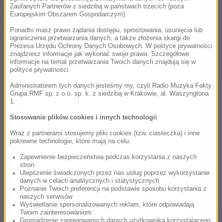
ubiegał się o mandat senatora. Wówczas uzyskał
Zaufanych Partnerów z siedzibą w państwach trzecich (poza
Europejskim Obszarem Gospodarczym).
niespełna 20 tysięcy głosów, co nie wystarczyło do
Ponadto masz prawo żądania dostępu, sprostowania, usunięcia lub
zdobycia miejsca w izbie wyższej parlamentu.
ograniczenia przetwarzania danych, a także złożenia skargi do
Prezesa Urzędu Ochrony Danych Osobowych. W polityce prywatności
znajdziesz informacje jak wykonać swoje prawa. Szczegółowe
Dalsza część artykułu pod materiałem video:
informacje na temat przetwarzania Twoich danych znajdują się w
polityce prywatności.
Administratorem tych danych jesteśmy my, czyli Radio Muzyka Fakty
Grupa RMF sp. z o.o. sp. k. z siedzibą w Krakowie, al. Waszyngtona
1.
Stosowanie plików cookies i innych technologii
Wraz z partnerami stosujemy pliki cookies (tzw. ciasteczka) i inne
pokrewne technologie, które mają na celu:
Zapewnienie bezpieczeństwa podczas korzystania z naszych
stron
Ulepszenie świadczonych przez nas usług poprzez wykorzystanie
danych w celach analitycznych i statystycznych
Poznanie Twoich preferencji na podstawie sposobu korzystania z
naszych serwisów
Wyświetlanie spersonalizowanych reklam, które odpowiadają
Twoim zainteresowaniom
Gromadzenie zagregowanych danych użytkownika korzystającego