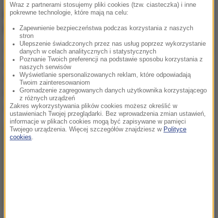
Wraz z partnerami stosujemy pliki cookies (tzw. ciasteczka) i inne
Premier Danii: Jesteśmy gotowi bronić
pokrewne technologie, które mają na celu:
każdego cala NATO
Zapewnienie bezpieczeństwa podczas korzystania z naszych
stron
Ulepszenie świadczonych przez nas usług poprzez wykorzystanie
Zapytana zaś o to, czy Dania jest gotowa do zbrojnej
danych w celach analitycznych i statystycznych
Poznanie Twoich preferencji na podstawie sposobu korzystania z
obrony Grenlandii, gdyby została zaatakowana,
naszych serwisów
Wyświetlanie spersonalizowanych reklam, które odpowiadają
duńska premier odparła, że „jesteśmy gotowi bronić
Twoim zainteresowaniom
Gromadzenie zagregowanych danych użytkownika korzystającego
każdego cala terytorium NATO, w tym naszego
z różnych urządzeń
własnego”.
Zakres wykorzystywania plików cookies możesz określić w
ustawieniach Twojej przeglądarki. Bez wprowadzenia zmian ustawień,
informacje w plikach cookies mogą być zapisywane w pamięci
Twojego urządzenia. Więcej szczegółów znajdziesz w
Polityce
Jednak jednym z powodów, dla których wiele lat
cookies
.
temu stworzyliśmy NATO, jest to, że
jeśli coś
stanie się jednemu z nas, wszyscy powinni stanąć
w obronie pozostałych -
doprecyzowała,
podkreślając rangę artykułu 5. NATO.