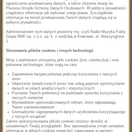
uchodźców będzie na pewno
- mówi jeden z
ograniczenia przetwarzania danych, a także złożenia skargi do
Prezesa Urzędu Ochrony Danych Osobowych. W polityce prywatności
rozmówców RMF FM. W związku z tym negocjowane
znajdziesz informacje jak wykonać swoje prawa. Szczegółowe
informacje na temat przetwarzania Twoich danych znajdują się w
będą już tylko szczegóły.
polityce prywatności.
Administratorem tych danych jesteśmy my, czyli Radio Muzyka Fakty
Wprawdzie w dalszym ciągu Grupa Wyszehradzka
Grupa RMF sp. z o.o. sp. k. z siedzibą w Krakowie, al. Waszyngtona
1.
neguje obowiązkowy i automatyczny charakter tego
mechanizmu, jednak poddawana jest coraz
Stosowanie plików cookies i innych technologii
większej presji. W kuluarach mówi się, że po
Wraz z partnerami stosujemy pliki cookies (tzw. ciasteczka) i inne
pokrewne technologie, które mają na celu:
kwietniowych wyborach Węgry ustąpią, w zamian za
Zapewnienie bezpieczeństwa podczas korzystania z naszych
zapewnienia o ochronie granic zewnętrznych i
stron
Ulepszenie świadczonych przez nas usług poprzez wykorzystanie
możliwości wpływania na wybór uchodźców.
danych w celach analitycznych i statystycznych
Poznanie Twoich preferencji na podstawie sposobu korzystania z
naszych serwisów
(az)
Wyświetlanie spersonalizowanych reklam, które odpowiadają
Twoim zainteresowaniom
Gromadzenie zagregowanych danych użytkownika korzystającego
Źródło: RMF FM
z różnych urządzeń
Zakres wykorzystywania plików cookies możesz określić w
uchodźcy
Tagi:
ustawieniach Twojej przeglądarki. Bez wprowadzenia zmian ustawień,
informacje w plikach cookies mogą być zapisywane w pamięci