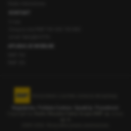
Radio internetowe
KONTAKT
O nas
Gorąca Linia RMF FM: 600 700 800
email: fakty@rmf.fm
APLIKACJE MOBILNE
RMF FM
RMF ON
Korzystanie z portalu oznacza akceptację
Regulaminu
.
Polityka Cookies
.
SpeakUp
.
Prywatność
.
Copyright by
Radio Muzyka Fakty Grupa RMF sp. z o.o.
sp. k.
2009-2026. Wszystkie prawa zastrzeżone.