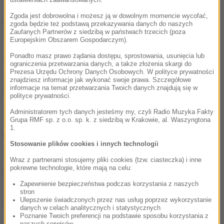
stacji benzynowych mają zarządzać firmy UAB
Zgoda jest dobrowolna i możesz ją w dowolnym momencie wycofać,
Luktarna i AS ViADA Baltija. Są one związane z
zgoda będzie też podstawą przekazywania danych do naszych
Zaufanych Partnerów z siedzibą w państwach trzecich (poza
zarządem spółki UAB Lukoil Baltija.
Europejskim Obszarem Gospodarczym).
Ponadto masz prawo żądania dostępu, sprostowania, usunięcia lub
Stroną w porozumieniu z austriacką firmą jest
ograniczenia przetwarzania danych, a także złożenia skargi do
Prezesa Urzędu Ochrony Danych Osobowych. W polityce prywatności
spółka Lukoil Europe Holdindgs BV. Austriacka AMIC
znajdziesz informacje jak wykonać swoje prawa. Szczegółowe
informacje na temat przetwarzania Twoich danych znajdują się w
już wcześniej kupowała stacje benzynowe Łukoilu.
polityce prywatności.
Jak przypomina portal RBK, w 2015 roku firma ta
Administratorem tych danych jesteśmy my, czyli Radio Muzyka Fakty
zawarła transakcję kupna firmy Łukoil-Ukraina, do
Grupa RMF sp. z o.o. sp. k. z siedzibą w Krakowie, al. Waszyngtona
1.
której należały wszystkie aktywa Łukoilu na Ukrainie,
Stosowanie plików cookies i innych technologii
w tym ponad 240 stacji paliwowych w tym kraju.
Wraz z partnerami stosujemy pliki cookies (tzw. ciasteczka) i inne
pokrewne technologie, które mają na celu:
Pod koniec grudnia Łukoil zapowiedział sprzedaż
Zapewnienie bezpieczeństwa podczas korzystania z naszych
sieci stacji paliwowych na Litwie i Łotwie. Prezes
stron
Ulepszenie świadczonych przez nas usług poprzez wykorzystanie
koncernu Wagit Alekperow mówił w wywiadzie, że
danych w celach analitycznych i statystycznych
Poznanie Twoich preferencji na podstawie sposobu korzystania z
spółka sprzedaje swoje aktywa w tych krajach,
naszych serwisów