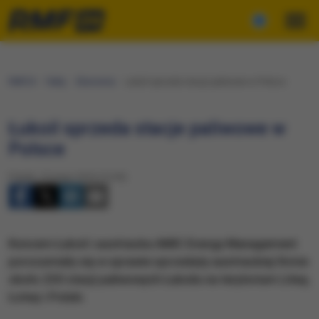
RMF24
Fakty
Ekonomia
Łukoil sprzeda stacje paliwowe w Polsce
Łukoil sprzeda stacje paliwowe w
Polsce
Piątek, 5 lutego 2016 (15:45)
Koncern Łukoil i austriacka AMIC Energy Management
porozumiały się w sprawie sprzedaży austriackiej firmie
około 230 stacji paliwowych Łukoilu na terytorium Litwy,
Łotwy i Polski.