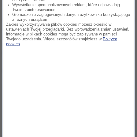
Wyświetlanie spersonalizowanych reklam, które odpowiadają
"gdyż panują tu antyrosyjskie nastroje".
Twoim zainteresowaniom
Gromadzenie zagregowanych danych użytkownika korzystającego
Wcześniej Łukoil wycofał się z Estonii i sprzedał sieć
z różnych urządzeń
Zakres wykorzystywania plików cookies możesz określić w
stacji w Czechach, Słowacji i na Węgrzech.
ustawieniach Twojej przeglądarki. Bez wprowadzenia zmian ustawień,
informacje w plikach cookies mogą być zapisywane w pamięci
Twojego urządzenia. Więcej szczegółów znajdziesz w
Polityce
cookies
.
(j.)
Dalsza część artykułu pod materiałem video: