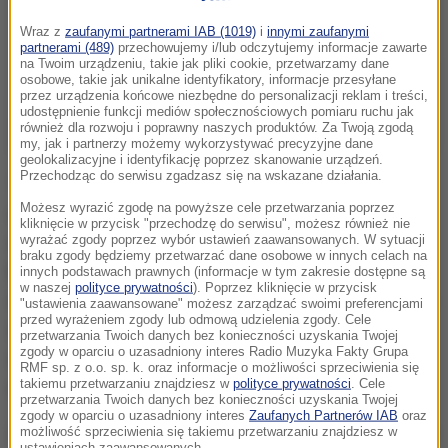
Wraz z
zaufanymi partnerami IAB (1019)
i
innymi zaufanymi
partnerami (489)
przechowujemy i/lub odczytujemy informacje zawarte
na Twoim urządzeniu, takie jak pliki cookie, przetwarzamy dane
osobowe, takie jak unikalne identyfikatory, informacje przesyłane
przez urządzenia końcowe niezbędne do personalizacji reklam i treści,
udostępnienie funkcji mediów społecznościowych pomiaru ruchu jak
również dla rozwoju i poprawny naszych produktów. Za Twoją zgodą
my, jak i partnerzy możemy wykorzystywać precyzyjne dane
geolokalizacyjne i identyfikację poprzez skanowanie urządzeń.
Przechodząc do serwisu zgadzasz się na wskazane działania.
Transakcja ma być sfinalizowana w drugim kwartale
Możesz wyrazić zgodę na powyższe cele przetwarzania poprzez
obecnego roku po tym, jak akceptację wyrażą służby
kliknięcie w przycisk "przechodzę do serwisu", możesz również nie
wyrażać zgody poprzez wybór ustawień zaawansowanych. W sytuacji
antymonopolowe w tych krajach - wynika z
braku zgody będziemy przetwarzać dane osobowe w innych celach na
komunikatu. Poinformowano w nim również, że
innych podstawach prawnych (informacje w tym zakresie dostępne są
w naszej
polityce prywatności
). Poprzez kliknięcie w przycisk
decyzja o sprzedaży sieci na Litwie, Łotwie i w Polsce
"ustawienia zaawansowane" możesz zarządzać swoimi preferencjami
przed wyrażeniem zgody lub odmową udzielenia zgody. Cele
została podjęta w ramach programu optymalizacji
przetwarzania Twoich danych bez konieczności uzyskania Twojej
zgody w oparciu o uzasadniony interes Radio Muzyka Fakty Grupa
struktury aktywów detalicznych Łukoilu w krajach
RMF sp. z o.o. sp. k. oraz informacje o możliwości sprzeciwienia się
takiemu przetwarzaniu znajdziesz w
polityce prywatności
. Cele
europejskich.
przetwarzania Twoich danych bez konieczności uzyskania Twojej
zgody w oparciu o uzasadniony interes
Zaufanych Partnerów IAB
oraz
Zgodnie z porozumieniem na Litwie i Łotwie sieciami
możliwość sprzeciwienia się takiemu przetwarzaniu znajdziesz w
ustawieniach zaawansowanych.