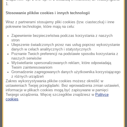
1.
Stosowanie plików cookies i innych technologii
Wraz z partnerami stosujemy pliki cookies (tzw. ciasteczka) i inne
pokrewne technologie, które mają na celu:
Zapewnienie bezpieczeństwa podczas korzystania z naszych
stron
Ulepszenie świadczonych przez nas usług poprzez wykorzystanie
danych w celach analitycznych i statystycznych
Poznanie Twoich preferencji na podstawie sposobu korzystania z
naszych serwisów
Wyświetlanie spersonalizowanych reklam, które odpowiadają
Twoim zainteresowaniom
Gromadzenie zagregowanych danych użytkownika korzystającego
z różnych urządzeń
Zakres wykorzystywania plików cookies możesz określić w
ustawieniach Twojej przeglądarki. Bez wprowadzenia zmian ustawień,
informacje w plikach cookies mogą być zapisywane w pamięci
Twojego urządzenia. Więcej szczegółów znajdziesz w
Polityce
cookies
.