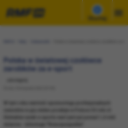
Słuchaj
RMF24
Fakty
Ciekawostki
Polska w światowej czołówce zarobków za e-s
Polska w światowej czołówce
zarobków za e-sport
udostępnij
Środa, 9 listopada 2022 (07:30)
W tym roku wartość sponsoringu profesjonalnych
zawodów w gry wideo przebije w Polsce 35 mln zł.
Globalnie rynek e-sportu wart jest już ponad 1,4 mld
dolarów - informuje "Rzeczpospolita".