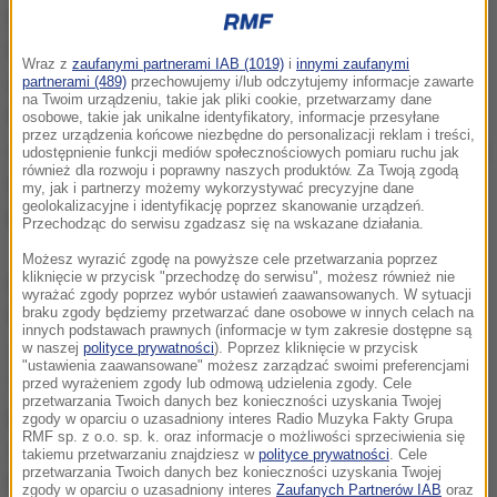
Gazeta podaje, że szacuje się, iż w 2022 r. grono
fanów tej dyscypliny może przebić 0,5 mld osób na
Wraz z
zaufanymi partnerami IAB (1019)
i
innymi zaufanymi
całym świecie. Tegoroczny finał prestiżowego
partnerami (489)
przechowujemy i/lub odczytujemy informacje zawarte
na Twoim urządzeniu, takie jak pliki cookie, przetwarzamy dane
turnieju Intel Extreme Masters w Katowicach
osobowe, takie jak unikalne identyfikatory, informacje przesyłane
przez urządzenia końcowe niezbędne do personalizacji reklam i treści,
oglądało rekordowe dla tej imprezy 1,12 mln osób. To
udostępnienie funkcji mediów społecznościowych pomiaru ruchu jak
również dla rozwoju i poprawny naszych produktów. Za Twoją zgodą
olbrzymi potencjał marketingowy, który przyciąga
my, jak i partnerzy możemy wykorzystywać precyzyjne dane
geolokalizacyjne i identyfikację poprzez skanowanie urządzeń.
największe firmy
z różnych branż.
Przechodząc do serwisu zgadzasz się na wskazane działania.
Możesz wyrazić zgodę na powyższe cele przetwarzania poprzez
kliknięcie w przycisk "przechodzę do serwisu", możesz również nie
O skali boomu - jak zauważa "Rz" - może świadczyć
wyrażać zgody poprzez wybór ustawień zaawansowanych. W sytuacji
braku zgody będziemy przetwarzać dane osobowe w innych celach na
to, że wartość trzech najwyżej wycenianych
innych podstawach prawnych (informacje w tym zakresie dostępne są
zespołów e-sportowych na świecie (TSM, 100
w naszej
polityce prywatności
). Poprzez kliknięcie w przycisk
"ustawienia zaawansowane" możesz zarządzać swoimi preferencjami
Thieves i Team Liquid)
sięga w sumie ok. 1,5 mld
przed wyrażeniem zgody lub odmową udzielenia zgody. Cele
przetwarzania Twoich danych bez konieczności uzyskania Twojej
dol
., a więc więcej, niż wynosi kapitalizacja takich
zgody w oparciu o uzasadniony interes Radio Muzyka Fakty Grupa
RMF sp. z o.o. sp. k. oraz informacje o możliwości sprzeciwienia się
spółek, jak na przykład Asseco czy Budimex.
takiemu przetwarzaniu znajdziesz w
polityce prywatności
. Cele
przetwarzania Twoich danych bez konieczności uzyskania Twojej
Pieniądze na tego typu elektroniczne zawody
zgody w oparciu o uzasadniony interes
Zaufanych Partnerów IAB
oraz