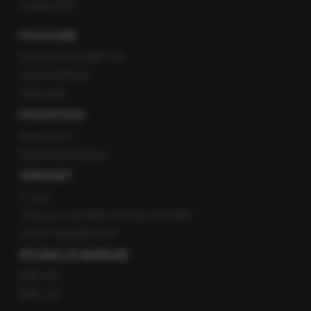
Kanały RSS
POLECANE
Gorąca Linia RMF FM
Staż w RMF24
Patronaty
POZOSTAŁE
Newsroom
Radio internetowe
KONTAKT
O nas
Gorąca Linia RMF FM: 600 700 800
email: fakty@rmf.fm
APLIKACJE MOBILNE
RMF FM
RMF ON