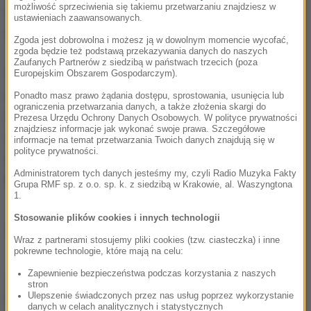
możliwość sprzeciwienia się takiemu przetwarzaniu znajdziesz w
wykładają m.in. spółki Skarbu Państwa:
PGE, Orlen
ustawieniach zaawansowanych.
czy PKO BP
.
Zgoda jest dobrowolna i możesz ją w dowolnym momencie wycofać,
zgoda będzie też podstawą przekazywania danych do naszych
Zaufanych Partnerów z siedzibą w państwach trzecich (poza
W porównaniu z pieniędzmi, jakie ogółem łożone są
Europejskim Obszarem Gospodarczym).
na taką formę rozrywki, kwoty są wciąż nieznaczne,
Ponadto masz prawo żądania dostępu, sprostowania, usunięcia lub
ograniczenia przetwarzania danych, a także złożenia skargi do
ale rosną z roku na rok w dwucyfrowym tempie. Z
Prezesa Urzędu Ochrony Danych Osobowych. W polityce prywatności
znajdziesz informacje jak wykonać swoje prawa. Szczegółowe
analiz BestCasinoSites wynika, że
pod względem
informacje na temat przetwarzania Twoich danych znajdują się w
polityce prywatności.
zarobków graczy e-sportowych Polska już jest w
Administratorem tych danych jesteśmy my, czyli Radio Muzyka Fakty
światowej czołówce
(zajmuje 11. pozycję).
Grupa RMF sp. z o.o. sp. k. z siedzibą w Krakowie, al. Waszyngtona
1.
Stosowanie plików cookies i innych technologii
Źródło: PAP
Wraz z partnerami stosujemy pliki cookies (tzw. ciasteczka) i inne
pokrewne technologie, które mają na celu:
Zapewnienie bezpieczeństwa podczas korzystania z naszych
chcesz widzieć więcej artykułów od RMF24?
dodaj w
stron
Google
Ulepszenie świadczonych przez nas usług poprzez wykorzystanie
danych w celach analitycznych i statystycznych