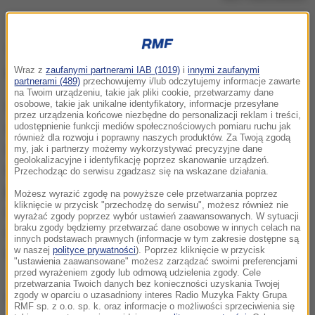
"7❤️����Alec" - taki wpis znalazł się na koncie
Wraz z
zaufanymi partnerami IAB (1019)
i
innymi zaufanymi
Hilarii Baldwin na Instagramie.
partnerami (489)
przechowujemy i/lub odczytujemy informacje zawarte
na Twoim urządzeniu, takie jak pliki cookie, przetwarzamy dane
Informacja o powiększeniu się rodziny Baldwinów
osobowe, takie jak unikalne identyfikatory, informacje przesyłane
przez urządzenia końcowe niezbędne do personalizacji reklam i treści,
zaskoczyła media - para nie informowała bowiem,
udostępnienie funkcji mediów społecznościowych pomiaru ruchu jak
również dla rozwoju i poprawny naszych produktów. Za Twoją zgodą
że spodziewa się kolejnego potomka.
Nie wiadomo,
my, jak i partnerzy możemy wykorzystywać precyzyjne dane
geolokalizacyjne i identyfikację poprzez skanowanie urządzeń.
czy dziecko zostało adoptowane, czy też urodziła
Przechodząc do serwisu zgadzasz się na wskazane działania.
je surogatka.
Przedstawiciele Aleca Baldwina i jego
Możesz wyrazić zgodę na powyższe cele przetwarzania poprzez
kliknięcie w przycisk "przechodzę do serwisu", możesz również nie
żony na razie nie odpowiadają na pytania
wyrażać zgody poprzez wybór ustawień zaawansowanych. W sytuacji
braku zgody będziemy przetwarzać dane osobowe w innych celach na
dziennikarzy. Aktor i jego żona nie zdradzili też płci
innych podstawach prawnych (informacje w tym zakresie dostępne są
w naszej
polityce prywatności
). Poprzez kliknięcie w przycisk
nowego członka rodziny.
"ustawienia zaawansowane" możesz zarządzać swoimi preferencjami
przed wyrażeniem zgody lub odmową udzielenia zgody. Cele
przetwarzania Twoich danych bez konieczności uzyskania Twojej
Dalsza część artykułu pod materiałem video:
zgody w oparciu o uzasadniony interes Radio Muzyka Fakty Grupa
RMF sp. z o.o. sp. k. oraz informacje o możliwości sprzeciwienia się