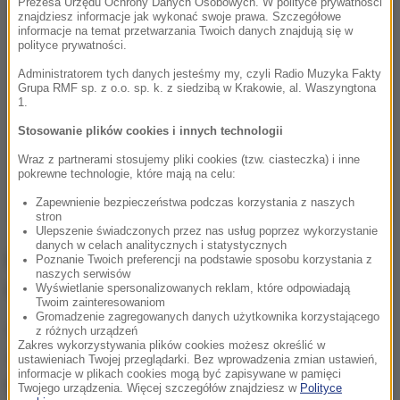
Prezesa Urzędu Ochrony Danych Osobowych. W polityce prywatności
znajdziesz informacje jak wykonać swoje prawa. Szczegółowe
informacje na temat przetwarzania Twoich danych znajdują się w
polityce prywatności.
Administratorem tych danych jesteśmy my, czyli Radio Muzyka Fakty
Grupa RMF sp. z o.o. sp. k. z siedzibą w Krakowie, al. Waszyngtona
1.
Stosowanie plików cookies i innych technologii
Wraz z partnerami stosujemy pliki cookies (tzw. ciasteczka) i inne
pokrewne technologie, które mają na celu:
Zapewnienie bezpieczeństwa podczas korzystania z naszych
stron
Ulepszenie świadczonych przez nas usług poprzez wykorzystanie
danych w celach analitycznych i statystycznych
Gorgona - turystyczny klejnot z
Poznanie Twoich preferencji na podstawie sposobu korzystania z
naszych serwisów
ograniczonym dostępem
Wyświetlanie spersonalizowanych reklam, które odpowiadają
Twoim zainteresowaniom
Gromadzenie zagregowanych danych użytkownika korzystającego
Gorgona jest marzeniem każdego podróżnika
z różnych urządzeń
Zakres wykorzystywania plików cookies możesz określić w
szukającego nieoczywistych destynacji.
Na wyspę
ustawieniach Twojej przeglądarki. Bez wprowadzenia zmian ustawień,
informacje w plikach cookies mogą być zapisywane w pamięci
nie można dostać się samodzielnie, jednodniowe
Twojego urządzenia. Więcej szczegółów znajdziesz w
Polityce