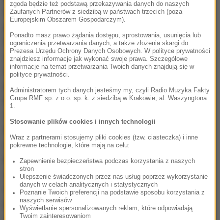
zgoda będzie też podstawą przekazywania danych do naszych
temu podobnie zdecydowanie kontestowali ich
Zaufanych Partnerów z siedzibą w państwach trzecich (poza
Europejskim Obszarem Gospodarczym).
powstawanie. Można stwierdzić, że po osiemnastu
Ponadto masz prawo żądania dostępu, sprostowania, usunięcia lub
latach dojrzeli do zmiany decyzji, tyle tylko, że
ograniczenia przetwarzania danych, a także złożenia skargi do
Prezesa Urzędu Ochrony Danych Osobowych. W polityce prywatności
jeszcze niedawno w 2015 r. byli członkami
znajdziesz informacje jak wykonać swoje prawa. Szczegółowe
informacje na temat przetwarzania Twoich danych znajdują się w
lewicowego bloku wyborczego, w programie którego
polityce prywatności.
pojawił się postulat likwidacji gimnazjów. Tym
Administratorem tych danych jesteśmy my, czyli Radio Muzyka Fakty
Grupa RMF sp. z o.o. sp. k. z siedzibą w Krakowie, al. Waszyngtona
bowiem co wyznacza zasady i program działania
1.
ZNP od lat jest ścisły związek ze środowiskami
Stosowanie plików cookies i innych technologii
lewicowymi, i to takimi, które z nostalgią traktują
Wraz z partnerami stosujemy pliki cookies (tzw. ciasteczka) i inne
okres peerelowski lub wprost w nim mają swoje
pokrewne technologie, które mają na celu:
korzenie. Tak się składa, że wszelkie akcje tego
Zapewnienie bezpieczeństwa podczas korzystania z naszych
stron
związku zawsze wymierzane są w rządy o
Ulepszenie świadczonych przez nas usług poprzez wykorzystanie
danych w celach analitycznych i statystycznych
charakterze prawicowym (przy czym owa
Poznanie Twoich preferencji na podstawie sposobu korzystania z
naszych serwisów
prawicowość musi być rozumiana bardzo umownie,
Wyświetlanie spersonalizowanych reklam, które odpowiadają
Twoim zainteresowaniom
gdyż ani AWS nie był klasyczną formacją prawicową,