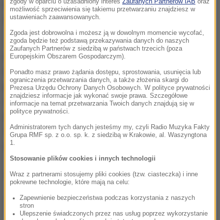
zgody w oparciu o uzasadniony interes
Zaufanych Partnerów IAB
oraz
rytmiczny odgłos, jaki wydaje maszyna do krojenia
możliwość sprzeciwienia się takiemu przetwarzaniu znajdziesz w
ustawieniach zaawansowanych.
chleba. To taka nasza sklepowa muzyka konkretna.
Zgoda jest dobrowolna i możesz ją w dowolnym momencie wycofać,
Jednak w dobie koronawirusa dźwięk świata został
zgoda będzie też podstawą przekazywania danych do naszych
Zaufanych Partnerów z siedzibą w państwach trzecich (poza
mocno ściszony, i w sferze mikro, i w wymiarze
Europejskim Obszarem Gospodarczym).
makro. Pandemia przekręciła mocno w lewo gałkę
Ponadto masz prawo żądania dostępu, sprostowania, usunięcia lub
ograniczenia przetwarzania danych, a także złożenia skargi do
potencjometru regulującego głośność naszej
Prezesa Urzędu Ochrony Danych Osobowych. W polityce prywatności
znajdziesz informacje jak wykonać swoje prawa. Szczegółowe
życiowej przestrzeni, a nie piszę tego tylko na
informacje na temat przetwarzania Twoich danych znajdują się w
polityce prywatności.
podstawie swoich własnych doświadczeń. Uczeni
Administratorem tych danych jesteśmy my, czyli Radio Muzyka Fakty
zbadali ostanio tę kwestię bardzo dokładnie, bo
Grupa RMF sp. z o.o. sp. k. z siedzibą w Krakowie, al. Waszyngtona
1.
globalnie.
Stosowanie plików cookies i innych technologii
Dalsza część artykułu pod materiałem video:
Wraz z partnerami stosujemy pliki cookies (tzw. ciasteczka) i inne
pokrewne technologie, które mają na celu:
Zapewnienie bezpieczeństwa podczas korzystania z naszych
stron
Ulepszenie świadczonych przez nas usług poprzez wykorzystanie