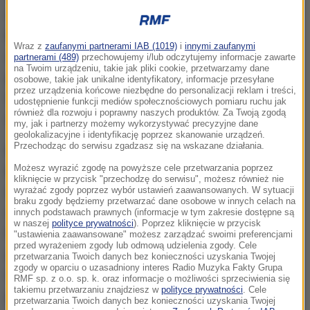
ciężarówek pędzących od strony kombinatu w
kierunku Placu Centralnego po mocno sfatygowanej
Wraz z
zaufanymi partnerami IAB (1019)
i
innymi zaufanymi
asfaltowej nawierzchni. Tiry lubią w tym miejscu
partnerami (489)
przechowujemy i/lub odczytujemy informacje zawarte
na Twoim urządzeniu, takie jak pliki cookie, przetwarzamy dane
poimprezować, poimprowizować razem z
osobowe, takie jak unikalne identyfikatory, informacje przesyłane
przez urządzenia końcowe niezbędne do personalizacji reklam i treści,
tramwajami, co jest nierzadko ekstremalnym
udostępnienie funkcji mediów społecznościowych pomiaru ruchu jak
również dla rozwoju i poprawny naszych produktów. Za Twoją zgodą
doświadczeniem fonicznym dla człowieka.
my, jak i partnerzy możemy wykorzystywać precyzyjne dane
geolokalizacyjne i identyfikację poprzez skanowanie urządzeń.
Przechodząc do serwisu zgadzasz się na wskazane działania.
Maszyny dominują w naszym mieście, wewnątrz
Możesz wyrazić zgodę na powyższe cele przetwarzania poprzez
budynków też. To nic oryginalnego. W każdej
kliknięcie w przycisk "przechodzę do serwisu", możesz również nie
miejscowości tak jest. Gdy wejdziemy do sklepu,
wyrażać zgody poprzez wybór ustawień zaawansowanych. W sytuacji
braku zgody będziemy przetwarzać dane osobowe w innych celach na
choćby do "Delikatesów" na os. Centrum C4 przy Al.
innych podstawach prawnych (informacje w tym zakresie dostępne są
w naszej
polityce prywatności
). Poprzez kliknięcie w przycisk
Przyjaźni, nieregularny chór (głównie żeńskich)
"ustawienia zaawansowane" możesz zarządzać swoimi preferencjami
przed wyrażeniem zgody lub odmową udzielenia zgody. Cele
głosów, musi się przebijać przez rzeczowe tony,
przetwarzania Twoich danych bez konieczności uzyskania Twojej
zgody w oparciu o uzasadniony interes Radio Muzyka Fakty Grupa
takie jak stukot koszyków odkładanych na ladę,
RMF sp. z o.o. sp. k. oraz informacje o możliwości sprzeciwienia się
takiemu przetwarzaniu znajdziesz w
polityce prywatności
. Cele
pikanie czytników kart magnetycznych czy
przetwarzania Twoich danych bez konieczności uzyskania Twojej