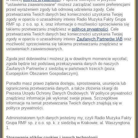
"ustawienia zaawansowane" możesz zarządzać swoimi preferencjami
przed wyrażeniem zgody lub odmową udzielenia zgody. Cele
przetwarzania Twoich danych bez konieczności uzyskania Twojej
EWAKUACJA PASAŻERÓW POCIĄGU RELACJI PRZEMYŚL -
zgody w oparciu o uzasadniony interes Radio Muzyka Fakty Grupa
ZIELONA GÓRA
RMF sp. z o.o. sp. k. oraz informacje o możliwości sprzeciwienia się
takiemu przetwarzaniu znajdziesz w
polityce prywatności
. Cele
WTOREK, 31 GRUDNIA 2024 (19:53)
przetwarzania Twoich danych bez konieczności uzyskania Twojej
zgody w oparciu o uzasadniony interes
Zaufanych Partnerów IAB
oraz
LOKOMOTYWA
możliwość sprzeciwienia się takiemu przetwarzaniu znajdziesz w
ustawieniach zaawansowanych.
Zgoda jest dobrowolna i możesz ją w dowolnym momencie wycofać,
ZDERZENIE LOKOMOTYW W LUBELSKIEM
zgoda będzie też podstawą przekazywania danych do naszych
Zaufanych Partnerów z siedzibą w państwach trzecich (poza
CZWARTEK, 28 LISTOPADA 2024 (14:42)
Europejskim Obszarem Gospodarczym).
LOKOMOTYWA
Ponadto masz prawo żądania dostępu, sprostowania, usunięcia lub
ograniczenia przetwarzania danych, a także złożenia skargi do
Prezesa Urzędu Ochrony Danych Osobowych. W polityce prywatności
znajdziesz informacje jak wykonać swoje prawa. Szczegółowe
informacje na temat przetwarzania Twoich danych znajdują się w
polityce prywatności.
GRATKA DLA MIŁOŚNIKÓW KOLEI. ZABYTKOWA LOKOMOTYWA W
Administratorem tych danych jesteśmy my, czyli Radio Muzyka Fakty
SZCZECINIE
Grupa RMF sp. z o.o. sp. k. z siedzibą w Krakowie, al. Waszyngtona
ŚRODA, 16 PAŹDZIERNIKA 2024 (16:17)
1.
Stosowanie plików cookies i innych technologii
LOKOMOTYWA