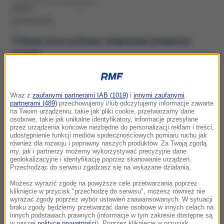
CZWARTEK, 1 STYCZNIA (20:46)
LOKOMOTYWA
CHWILE GROZY NA ŚLĄSKU. EWAKUOWANO PASAŻERÓW
POCIĄGU
ŚRODA, 23 LIPCA 2025 (14:07)
Wraz z
zaufanymi partnerami IAB (1019)
i
innymi zaufanymi
partnerami (489)
przechowujemy i/lub odczytujemy informacje zawarte
na Twoim urządzeniu, takie jak pliki cookie, przetwarzamy dane
LOKOMOTYWA
osobowe, takie jak unikalne identyfikatory, informacje przesyłane
przez urządzenia końcowe niezbędne do personalizacji reklam i treści,
udostępnienie funkcji mediów społecznościowych pomiaru ruchu jak
również dla rozwoju i poprawny naszych produktów. Za Twoją zgodą
my, jak i partnerzy możemy wykorzystywać precyzyjne dane
LOKOMOTYWA UDERZYŁA W BUDYNEK PORTU W GDYNI.
geolokalizacyjne i identyfikację poprzez skanowanie urządzeń.
Przechodząc do serwisu zgadzasz się na wskazane działania.
NIETYPOWA INTERWENCJA POLICJI
Możesz wyrazić zgodę na powyższe cele przetwarzania poprzez
ŚRODA, 22 STYCZNIA 2025 (09:24)
kliknięcie w przycisk "przechodzę do serwisu", możesz również nie
wyrażać zgody poprzez wybór ustawień zaawansowanych. W sytuacji
LOKOMOTYWA
braku zgody będziemy przetwarzać dane osobowe w innych celach na
innych podstawach prawnych (informacje w tym zakresie dostępne są
w naszej
polityce prywatności
). Poprzez kliknięcie w przycisk