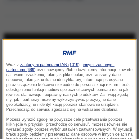
NAJNOWSZE
05:55
Wraz z
zaufanymi partnerami IAB (1019)
i
innymi zaufanymi
Każdego dnia ginie tam średnio jedno
partnerami (489)
przechowujemy i/lub odczytujemy informacje zawarte
dziecko. Szokujące dane UNICEF
na Twoim urządzeniu, takie jak pliki cookie, przetwarzamy dane
osobowe, takie jak unikalne identyfikatory, informacje przesyłane
przez urządzenia końcowe niezbędne do personalizacji reklam i treści,
05:28
udostępnienie funkcji mediów społecznościowych pomiaru ruchu jak
Historyczne rozmowy w Wenezueli. Kraj może
również dla rozwoju i poprawny naszych produktów. Za Twoją zgodą
my, jak i partnerzy możemy wykorzystywać precyzyjne dane
przejść rewolucję
geolokalizacyjne i identyfikację poprzez skanowanie urządzeń.
Przechodząc do serwisu zgadzasz się na wskazane działania.
23:57
Możesz wyrazić zgodę na powyższe cele przetwarzania poprzez
Były żołnierz USA przechodzi piekło w Rosji.
kliknięcie w przycisk "przechodzę do serwisu", możesz również nie
wyrażać zgody poprzez wybór ustawień zaawansowanych. W sytuacji
Waszyngton naciska na Moskwę
braku zgody będziemy przetwarzać dane osobowe w innych celach na