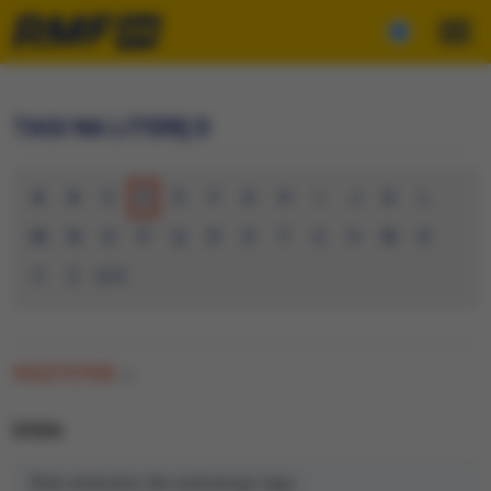
TAGI NA LITERĘ D
A
B
C
D
E
F
G
H
I
J
K
L
M
N
O
P
Q
R
S
T
U
V
W
X
Y
Z
0-9
WSZYSTKIE
(0)
DODA
Brak artykułów dla wybranego tagu.