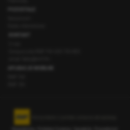
Patronaty
POZOSTAŁE
Newsroom
Radio internetowe
KONTAKT
O nas
Gorąca Linia RMF FM: 600 700 800
email: fakty@rmf.fm
APLIKACJE MOBILNE
RMF FM
RMF ON
Korzystanie z portalu oznacza akceptację
Regulaminu
.
Polityka Cookies
.
SpeakUp
.
Prywatność
.