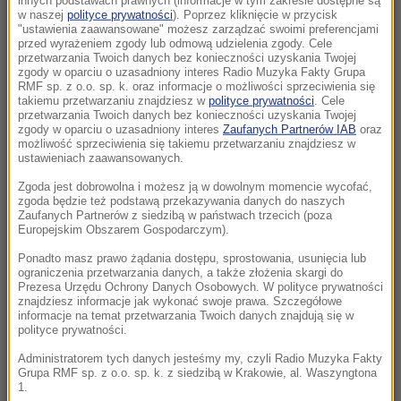
innych podstawach prawnych (informacje w tym zakresie dostępne są
23:18
w naszej
polityce prywatności
). Poprzez kliknięcie w przycisk
"ustawienia zaawansowane" możesz zarządzać swoimi preferencjami
„To był dobry dzień”. Iga Świątek awansowała
przed wyrażeniem zgody lub odmową udzielenia zgody. Cele
do kolejnej rundy w Toronto
przetwarzania Twoich danych bez konieczności uzyskania Twojej
zgody w oparciu o uzasadniony interes Radio Muzyka Fakty Grupa
RMF sp. z o.o. sp. k. oraz informacje o możliwości sprzeciwienia się
23:08
takiemu przetwarzaniu znajdziesz w
polityce prywatności
. Cele
„Są już pewne postępy”. Donald Trump mówił
przetwarzania Twoich danych bez konieczności uzyskania Twojej
zgody w oparciu o uzasadniony interes
Zaufanych Partnerów IAB
oraz
o wojnie w Ukrainie
możliwość sprzeciwienia się takiemu przetwarzaniu znajdziesz w
ustawieniach zaawansowanych.
22:17
Zgoda jest dobrowolna i możesz ją w dowolnym momencie wycofać,
GKS Katowice w nieciekawej sytuacji przed
zgoda będzie też podstawą przekazywania danych do naszych
rewanżem z Izraelczykami
Zaufanych Partnerów z siedzibą w państwach trzecich (poza
Europejskim Obszarem Gospodarczym).
21:42
Ponadto masz prawo żądania dostępu, sprostowania, usunięcia lub
ograniczenia przetwarzania danych, a także złożenia skargi do
Raków bezbramkowo remisuje. Sprawa
Prezesa Urzędu Ochrony Danych Osobowych. W polityce prywatności
awansu otwarta
znajdziesz informacje jak wykonać swoje prawa. Szczegółowe
informacje na temat przetwarzania Twoich danych znajdują się w
polityce prywatności.
21:37
Rosja na dalekiej północy ćwiczyła walkę z
Administratorem tych danych jesteśmy my, czyli Radio Muzyka Fakty
Grupa RMF sp. z o.o. sp. k. z siedzibą w Krakowie, al. Waszyngtona
NATO
1.