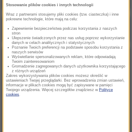
Stosowanie plików cookies i innych technologii
Wraz z partnerami stosujemy pliki cookies (tzw. ciasteczka) i inne
pokrewne technologie, które mają na celu:
Poranna rozmowa w RMF FM
Zapewnienie bezpieczeństwa podczas korzystania z naszych
Gościem Marcin Mastalerek
stron
Ulepszenie świadczonych przez nas usług poprzez wykorzystanie
danych w celach analitycznych i statystycznych
Poznanie Twoich preferencji na podstawie sposobu korzystania z
naszych serwisów
NAJPOPULARNIEJSZE
Wyświetlanie spersonalizowanych reklam, które odpowiadają
Twoim zainteresowaniom
Gromadzenie zagregowanych danych użytkownika korzystającego
z różnych urządzeń
Niedziela, 2 sierpnia 2026 (16:32)
Zakres wykorzystywania plików cookies możesz określić w
Gdzie żyje się najlepiej? Oto raj dla emigrantów
ustawieniach Twojej przeglądarki. Bez wprowadzenia zmian ustawień,
informacje w plikach cookies mogą być zapisywane w pamięci
Twojego urządzenia. Więcej szczegółów znajdziesz w
Polityce
cookies
.
Sobota, 1 sierpnia 2026 (15:39)
Sumy opanowały jezioro Garda. Włosi przygotowali
100 tys. euro dla tych, którzy je złowią
Niedziela, 2 sierpnia 2026 (05:13)