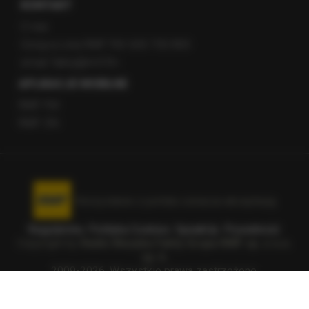
KONTAKT
O nas
Gorąca Linia RMF FM: 600 700 800
email: fakty@rmf.fm
APLIKACJE MOBILNE
RMF FM
RMF ON
Korzystanie z portalu oznacza akceptację
Regulaminu
.
Polityka Cookies
.
SpeakUp
.
Prywatność
.
Copyright by
Radio Muzyka Fakty Grupa RMF sp. z o.o.
sp. k.
2009-2026. Wszystkie prawa zastrzeżone.