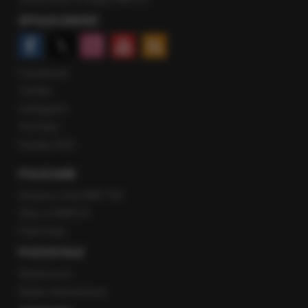
SPOŁECZNOŚĆ
Facebook
Twitter
Instagram
YouTube
Kanały RSS
POLECANE
Gorąca Linia RMF FM
Staż w RMF24
Patronaty
POZOSTAŁE
Newsroom
Radio internetowe