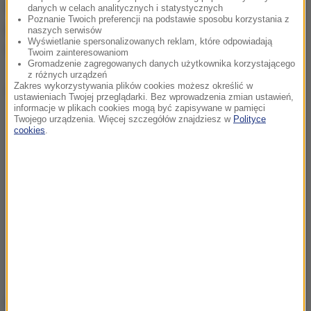
wycieków płynów. Funkcjonariusze mogą też przy
danych w celach analitycznych i statystycznych
Poznanie Twoich preferencji na podstawie sposobu korzystania z
pomocy dymometru sprawdzić, czy autokar nie
naszych serwisów
Wyświetlanie spersonalizowanych reklam, które odpowiadają
emituje zbyt wielu spalin.
Twoim zainteresowaniom
Gromadzenie zagregowanych danych użytkownika korzystającego
z różnych urządzeń
Zakres wykorzystywania plików cookies możesz określić w
Dalsza część artykułu pod materiałem video:
ustawieniach Twojej przeglądarki. Bez wprowadzenia zmian ustawień,
informacje w plikach cookies mogą być zapisywane w pamięci
Twojego urządzenia. Więcej szczegółów znajdziesz w
Polityce
cookies
.
Choć z roku na rok przypadków podstawiania przez