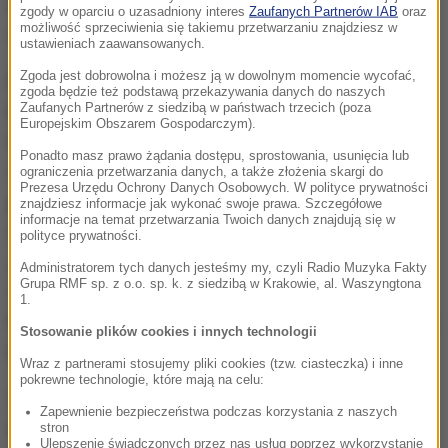
Wojewódzkim Inspektoracie Transportu Drogowego
zgody w oparciu o uzasadniony interes
Zaufanych Partnerów IAB
oraz
możliwość sprzeciwienia się takiemu przetwarzaniu znajdziesz w
w Szczecinie.
ustawieniach zaawansowanych.
Zgoda jest dobrowolna i możesz ją w dowolnym momencie wycofać,
Funkcjonariusze w pierwszej kolejności sprawdzą
zgoda będzie też podstawą przekazywania danych do naszych
Zaufanych Partnerów z siedzibą w państwach trzecich (poza
kierowcę. Czy ma wszelkie uprawnienia, czy jest
Europejskim Obszarem Gospodarczym).
trzeźwy i wypoczęty.
To wbrew pozorom bardzo
Ponadto masz prawo żądania dostępu, sprostowania, usunięcia lub
ważne.
Kierowca niewypoczęty ma podobną
ograniczenia przetwarzania danych, a także złożenia skargi do
Prezesa Urzędu Ochrony Danych Osobowych. W polityce prywatności
percepcję jak po użyciu alkoholu lub innego środka
znajdziesz informacje jak wykonać swoje prawa. Szczegółowe
informacje na temat przetwarzania Twoich danych znajdują się w
odurzającego
. Dlatego sprawdzamy czas pracy, czy
polityce prywatności.
za długo nie jeździł i czy miał zaplanowane
Administratorem tych danych jesteśmy my, czyli Radio Muzyka Fakty
Grupa RMF sp. z o.o. sp. k. z siedzibą w Krakowie, al. Waszyngtona
wymagane odpoczynki lub przerwy
- mówi Tomasz
1.
Krawacki, z Wojewódzkiego Inspektoratu Transportu
Stosowanie plików cookies i innych technologii
Drogowego w Szczecinie.
Wraz z partnerami stosujemy pliki cookies (tzw. ciasteczka) i inne
pokrewne technologie, które mają na celu:
Sprawdzany jest też
stan techniczny autokaru,
Zapewnienie bezpieczeństwa podczas korzystania z naszych
układ hamulcowy, układ kierowniczy
, czy nie ma
stron
Ulepszenie świadczonych przez nas usług poprzez wykorzystanie