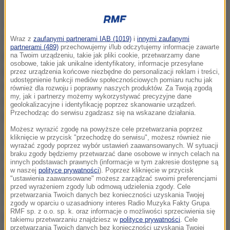
Inspektorzy z Wojewódzkiego Inspektoratu
Transportu Drogowego w Szczecinie, będą
Wraz z
zaufanymi partnerami IAB (1019)
i
innymi zaufanymi
partnerami (489)
przechowujemy i/lub odczytujemy informacje zawarte
prowadzili
wzmożone kontrole autobusów
na Twoim urządzeniu, takie jak pliki cookie, przetwarzamy dane
osobowe, takie jak unikalne identyfikatory, informacje przesyłane
przewożących dzieci i młodzież do zimowych
przez urządzenia końcowe niezbędne do personalizacji reklam i treści,
udostępnienie funkcji mediów społecznościowych pomiaru ruchu jak
miejsc wypoczynku. Inspektorzy będą sprawdzali
również dla rozwoju i poprawny naszych produktów. Za Twoją zgodą
my, jak i partnerzy możemy wykorzystywać precyzyjne dane
m.in. stan techniczny pojazdów, czas pracy i
geolokalizacyjne i identyfikację poprzez skanowanie urządzeń.
Przechodząc do serwisu zgadzasz się na wskazane działania.
kwalifikacje kierowców oraz ich trzeźwość.
Możesz wyrazić zgodę na powyższe cele przetwarzania poprzez
kliknięcie w przycisk "przechodzę do serwisu", możesz również nie
Zaplanowane wyjazdy już trzeba nam zgłaszać, bo
wyrażać zgody poprzez wybór ustawień zaawansowanych. W sytuacji
braku zgody będziemy przetwarzać dane osobowe w innych celach na
musimy zaplanować taką służbę i ustalić logistykę,
innych podstawach prawnych (informacje w tym zakresie dostępne są
jak do wszystkich dojechać. Dlatego zachęcam
w naszej
polityce prywatności
). Poprzez kliknięcie w przycisk
"ustawienia zaawansowane" możesz zarządzać swoimi preferencjami
gorąco, jak już mają państwo taką wiedzę, że ktoś
przed wyrażeniem zgody lub odmową udzielenia zgody. Cele
przetwarzania Twoich danych bez konieczności uzyskania Twojej
wyjeżdża, proszę do nas zadzwonić
- mówi Tomasz
zgody w oparciu o uzasadniony interes Radio Muzyka Fakty Grupa
RMF sp. z o.o. sp. k. oraz informacje o możliwości sprzeciwienia się
Krawacki, Naczelnik Wydziału Inspekcji w
takiemu przetwarzaniu znajdziesz w
polityce prywatności
. Cele
przetwarzania Twoich danych bez konieczności uzyskania Twojej