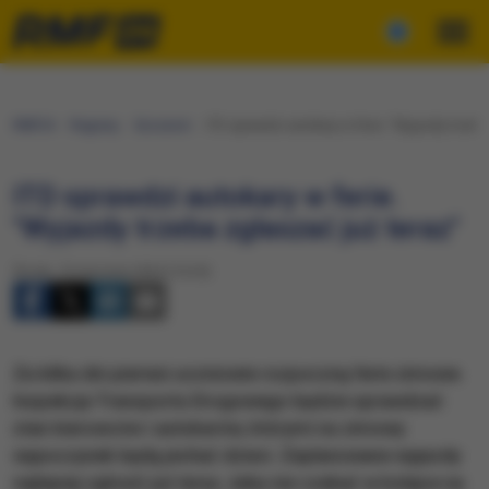
RMF24
Regiony
Szczecin
ITD sprawdzi autokary w ferie. "Wyjazdy trzeba
ITD sprawdzi autokary w ferie.
"Wyjazdy trzeba zgłaszać już teraz"
Środa, 10 stycznia 2024 (14:24)
Za kilka dni pierwsi uczniowie rozpoczną ferie zimowe.
Inspekcja Transportu Drogowego będzie sprawdzać
stan kierowców i autokarów, którymi na zimowy
wypoczynek będą jechać dzieci. Zaplanowane wyjazdy
najlepiej zgłosić już teraz, żeby nie czekać w kolejce na