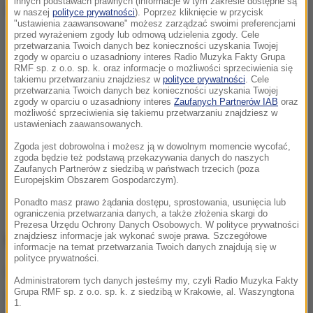
innych podstawach prawnych (informacje w tym zakresie dostępne są
Dalsza część artykułu pod materiałem video:
w naszej
polityce prywatności
). Poprzez kliknięcie w przycisk
"ustawienia zaawansowane" możesz zarządzać swoimi preferencjami
przed wyrażeniem zgody lub odmową udzielenia zgody. Cele
przetwarzania Twoich danych bez konieczności uzyskania Twojej
zgody w oparciu o uzasadniony interes Radio Muzyka Fakty Grupa
RMF sp. z o.o. sp. k. oraz informacje o możliwości sprzeciwienia się
takiemu przetwarzaniu znajdziesz w
polityce prywatności
. Cele
przetwarzania Twoich danych bez konieczności uzyskania Twojej
zgody w oparciu o uzasadniony interes
Zaufanych Partnerów IAB
oraz
możliwość sprzeciwienia się takiemu przetwarzaniu znajdziesz w
ustawieniach zaawansowanych.
Zgoda jest dobrowolna i możesz ją w dowolnym momencie wycofać,
zgoda będzie też podstawą przekazywania danych do naszych
Zaufanych Partnerów z siedzibą w państwach trzecich (poza
Europejskim Obszarem Gospodarczym).
Ponadto masz prawo żądania dostępu, sprostowania, usunięcia lub
ograniczenia przetwarzania danych, a także złożenia skargi do
Prezesa Urzędu Ochrony Danych Osobowych. W polityce prywatności
Okoliczności zdarzenia
znajdziesz informacje jak wykonać swoje prawa. Szczegółowe
informacje na temat przetwarzania Twoich danych znajdują się w
polityce prywatności.
W miniony piątek około godz. 10 policjanci wraz
Administratorem tych danych jesteśmy my, czyli Radio Muzyka Fakty
z powiatowym lekarzem weterynarii
Grupa RMF sp. z o.o. sp. k. z siedzibą w Krakowie, al. Waszyngtona
1.