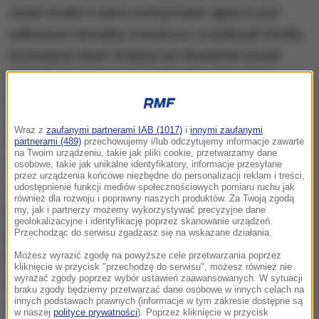
Jeżeli chodzi o samo wstrzymanie ognia to jest
całkowicie nierealny scenariusz, co pokazał choćby
wczorajszy dzień. Kolejny raz Słowiańsk został
ostrzelany i miasto zostało bardzo zniszczone.
Doszło do pożaru w samym centrum. Kolejny rynek
spłonął. Dwie osoby zginęły, 7 osób zostało rannych.
Wraz z
zaufanymi partnerami IAB (1017)
i
innymi zaufanymi
Wstrzymanie ognia ze strony Rosji jest moim
partnerami (489)
przechowujemy i/lub odczytujemy informacje zawarte
na Twoim urządzeniu, takie jak pliki cookie, przetwarzamy dane
zdaniem nierealne. Rosyjscy żołnierze codziennie
osobowe, takie jak unikalne identyfikatory, informacje przesyłane
przez urządzenia końcowe niezbędne do personalizacji reklam i treści,
ostrzeliwują miasta w Donbasie.
udostępnienie funkcji mediów społecznościowych pomiaru ruchu jak
również dla rozwoju i poprawny naszych produktów. Za Twoją zgodą
my, jak i partnerzy możemy wykorzystywać precyzyjne dane
Ostatnie informacje na temat pana lokalizacji,
geolokalizacyjne i identyfikację poprzez skanowanie urządzeń.
Przechodząc do serwisu zgadzasz się na wskazane działania.
jakie otrzymaliśmy, są takie, że jest Pan w
Możesz wyrazić zgodę na powyższe cele przetwarzania poprzez
Kramatorsku, w obwodzie donieckim. To się
kliknięcie w przycisk "przechodzę do serwisu", możesz również nie
zgadza?
wyrażać zgody poprzez wybór ustawień zaawansowanych. W sytuacji
braku zgody będziemy przetwarzać dane osobowe w innych celach na
innych podstawach prawnych (informacje w tym zakresie dostępne są
Tak jest.
w naszej
polityce prywatności
). Poprzez kliknięcie w przycisk