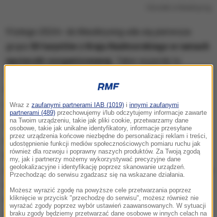
Ośrodek w Masikryong
9 lutego 2024 r. do Masikryong uda się pierwsza
grupa
50 turystów z Kraju Nadmorskiego w ramach
wycieczki zorganizowanej
. Takie wyjazdy to
"unikatowa oferta dla mieszkańców Kraju
Nadmorskiego i innych regionów Rosji" - oznajmił
rząd regionalny.
Wraz z
zaufanymi partnerami IAB (1019)
i
innymi zaufanymi
partnerami (489)
przechowujemy i/lub odczytujemy informacje zawarte
na Twoim urządzeniu, takie jak pliki cookie, przetwarzamy dane
Wyjazd nie jest tani: czterodniowy pobyt w
osobowe, takie jak unikalne identyfikatory, informacje przesyłane
przez urządzenia końcowe niezbędne do personalizacji reklam i treści,
Masikryong kosztuje 750 USD.
Kwota ta obejmuje
udostępnienie funkcji mediów społecznościowych pomiaru ruchu jak
również dla rozwoju i poprawny naszych produktów. Za Twoją zgodą
koszty wizy, przelot samolotem z Władywostoku
my, jak i partnerzy możemy wykorzystywać precyzyjne dane
geolokalizacyjne i identyfikację poprzez skanowanie urządzeń.
(co zajmuje około dwóch godzin), zakwaterowanie
Przechodząc do serwisu zgadzasz się na wskazane działania.
w cztero- lub pięciogwiazdkowym hotelu oraz
Możesz wyrazić zgodę na powyższe cele przetwarzania poprzez
wyjazd na jeden dzień do Pjongjangu i zwiedzanie
kliknięcie w przycisk "przechodzę do serwisu", możesz również nie
wyrażać zgody poprzez wybór ustawień zaawansowanych. W sytuacji
miasta z rosyjskojęzycznym przewodnikiem.
braku zgody będziemy przetwarzać dane osobowe w innych celach na