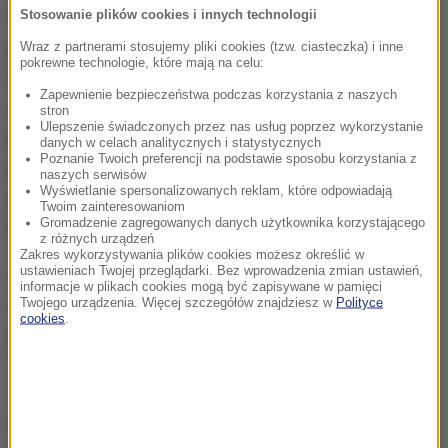
Agencja zaznacza, że prezydent już od dawna
Stosowanie plików cookies i innych technologii
podkreślał znaczenie toalet dla krajowego sektora
Wraz z partnerami stosujemy pliki cookies (tzw. ciasteczka) i inne
pokrewne technologie, które mają na celu:
turystycznego. W 2015 roku zalecał on tej branży
Zapewnienie bezpieczeństwa podczas korzystania z naszych
eliminowanie złych nawyków, podobnie jak w
stron
Ulepszenie świadczonych przez nas usług poprzez wykorzystanie
przypadku kierowanej przez niego partii, która
danych w celach analitycznych i statystycznych
Poznanie Twoich preferencji na podstawie sposobu korzystania z
przeciwstawia się "czterem wiatrom", czyli
naszych serwisów
Wyświetlanie spersonalizowanych reklam, które odpowiadają
przesadnemu formalizmowi, biurokracji,
Twoim zainteresowaniom
Gromadzenie zagregowanych danych użytkownika korzystającego
hedonizmowi i ekstrawagancji.
z różnych urządzeń
Zakres wykorzystywania plików cookies możesz określić w
Lód grubości trzech stóp nie bierze się z jednego
ustawieniach Twojej przeglądarki. Bez wprowadzenia zmian ustawień,
informacje w plikach cookies mogą być zapisywane w pamięci
chłodnego dnia
- ocenia Xinhua, cytując chińskie
Twojego urządzenia. Więcej szczegółów znajdziesz w
Polityce
cookies
.
przysłowie, które oznacza mniej więcej to samo, co
"nie od razu Rzym zbudowano".
Dalsza część artykułu pod materiałem video: