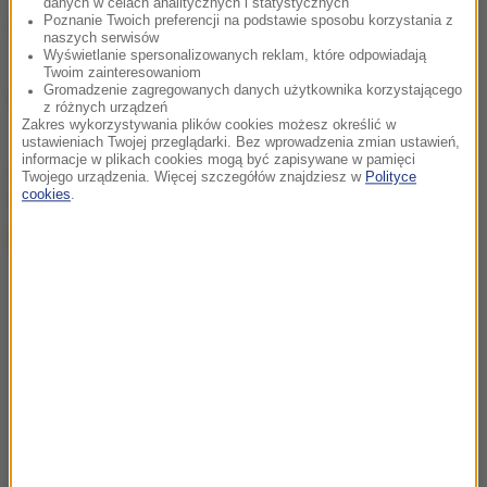
danych w celach analitycznych i statystycznych
Poznanie Twoich preferencji na podstawie sposobu korzystania z
(j.)
naszych serwisów
Wyświetlanie spersonalizowanych reklam, które odpowiadają
Twoim zainteresowaniom
Gromadzenie zagregowanych danych użytkownika korzystającego
Źródło: RMF FM
z różnych urządzeń
Zakres wykorzystywania plików cookies możesz określić w
ustawieniach Twojej przeglądarki. Bez wprowadzenia zmian ustawień,
informacje w plikach cookies mogą być zapisywane w pamięci
chcesz widzieć więcej artykułów od RMF24?
dodaj w
Twojego urządzenia. Więcej szczegółów znajdziesz w
Polityce
cookies
.
Google