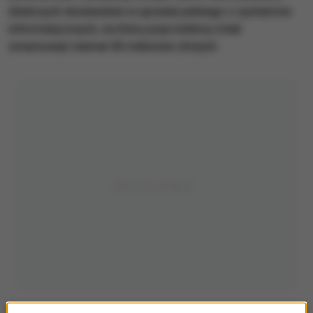
śledczych doniesienie w sprawie jednego z systemów
informatycznych, na który poprzednicy mieli
zmarnować niemal 40 milionów złotych.