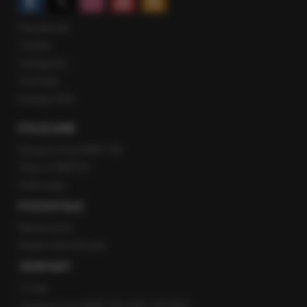
Facebook
Twitter
Instagram
YouTube
Kanały RSS
POLECANE
Gorąca Linia RMF FM
Staż w RMF24
Patronaty
POZOSTAŁE
Newsroom
Radio internetowe
KONTAKT
O nas
Gorąca Linia RMF FM: 600 700 800