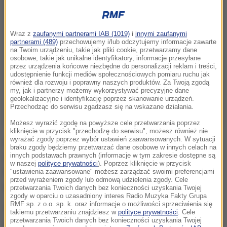
Wraz z
zaufanymi partnerami IAB (1019)
i
innymi zaufanymi
partnerami (489)
przechowujemy i/lub odczytujemy informacje zawarte
na Twoim urządzeniu, takie jak pliki cookie, przetwarzamy dane
osobowe, takie jak unikalne identyfikatory, informacje przesyłane
przez urządzenia końcowe niezbędne do personalizacji reklam i treści,
udostępnienie funkcji mediów społecznościowych pomiaru ruchu jak
również dla rozwoju i poprawny naszych produktów. Za Twoją zgodą
my, jak i partnerzy możemy wykorzystywać precyzyjne dane
geolokalizacyjne i identyfikację poprzez skanowanie urządzeń.
Przechodząc do serwisu zgadzasz się na wskazane działania.
Możesz wyrazić zgodę na powyższe cele przetwarzania poprzez
kliknięcie w przycisk "przechodzę do serwisu", możesz również nie
wyrażać zgody poprzez wybór ustawień zaawansowanych. W sytuacji
Chodzi o system komputerowy ZMOKU -
braku zgody będziemy przetwarzać dane osobowe w innych celach na
Zintegrowany Moduł Obsługi Końcowego
innych podstawach prawnych (informacje w tym zakresie dostępne są
w naszej
polityce prywatności
). Poprzez kliknięcie w przycisk
Użytkownika. Ten system nigdy do niczego nie został
"ustawienia zaawansowane" możesz zarządzać swoimi preferencjami
przed wyrażeniem zgody lub odmową udzielenia zgody. Cele
wykorzystany - czytamy w zawiadomieniu.
przetwarzania Twoich danych bez konieczności uzyskania Twojej
zgody w oparciu o uzasadniony interes Radio Muzyka Fakty Grupa
RMF sp. z o.o. sp. k. oraz informacje o możliwości sprzeciwienia się
Ten system został zamówiony przez poprzedni
takiemu przetwarzaniu znajdziesz w
polityce prywatności
. Cele
przetwarzania Twoich danych bez konieczności uzyskania Twojej
rząd. Miał posłużyć do połączenia państwowych baz