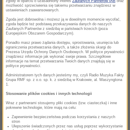
zgody w oparciu o uzasadniony interes
Zaufanych Partnerów IAB
oraz
możliwość sprzeciwienia się takiemu przetwarzaniu znajdziesz w
danych oraz ułatwić życie nam i urzędnikom.
ustawieniach zaawansowanych.
Zgoda jest dobrowolna i możesz ją w dowolnym momencie wycofać,
Złożyliśmy zawiadomienie do Prokuratury Okręgowej
zgoda będzie też podstawą przekazywania danych do naszych
w Warszawie o podejrzeniu popełnienia
Zaufanych Partnerów z siedzibą w państwach trzecich (poza
Europejskim Obszarem Gospodarczym).
przestępstwa na szkodę Skarbu Państwa.
Ponadto masz prawo żądania dostępu, sprostowania, usunięcia lub
Najogólniej mówiąc miało polegać na tym, że na
ograniczenia przetwarzania danych, a także złożenia skargi do
Prezesa Urzędu Ochrony Danych Osobowych. W polityce prywatności
system komputerowy została wydana kwota ponad
znajdziesz informacje jak wykonać swoje prawa. Szczegółowe
informacje na temat przetwarzania Twoich danych znajdują się w
38 milionów złotych, a ten system za który zapłacili
polityce prywatności.
polscy podatnicy nigdy nie został użyty
- mówi RMF
Administratorem tych danych jesteśmy my, czyli Radio Muzyka Fakty
Grupa RMF sp. z o.o. sp. k. z siedzibą w Krakowie, al. Waszyngtona
FM obecny rzecznik resortu cyfryzacji Karol Manys.
1.
Stosowanie plików cookies i innych technologii
A nie został użyty, bo od razu poprzedni rząd zaczął
budować nowy system. Ten za 40 milionów został
Wraz z partnerami stosujemy pliki cookies (tzw. ciasteczka) i inne
pokrewne technologie, które mają na celu:
porzucony. Prokuratura ma sprawdzić, kto za to
Zapewnienie bezpieczeństwa podczas korzystania z naszych
odpowiada.
stron
Ulepszenie świadczonych przez nas usług poprzez wykorzystanie