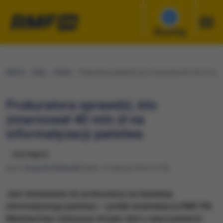
Słuchaj
RMF24
Fakty
Polska
Prokuratora sprawdzi, kto zmarnował 40 mln zł na i
Prokuratora sprawdzi, kto
zmarnował 40 mln zł na
informatyzacji państwa
udostępnij
Autor:
Krzysztof Berenda
Piątek, 19 sierpnia 2016 (13:49)
Jest doniesienie do prokuratury na nieudaną
informatyzację państwa – ustalili dziennikarze RMF FM.
Ministerstwo Cyfryzacji złożyło dziś u warszawskich