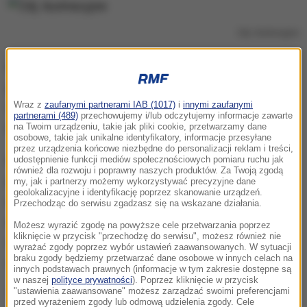
Zdj. ilustracyjne
Kary finansowe dotyczą zarówno indywidualnych
praktyk lekarskich, jak i placówek medycznych. Do
Wraz z
zaufanymi partnerami IAB (1017)
i
innymi zaufanymi
tej pory - jak ustalił nasz dziennikarz - dwie takie
partnerami (489)
przechowujemy i/lub odczytujemy informacje zawarte
kary nałożono w Łodzi, a jedną w Krakowie.
na Twoim urządzeniu, takie jak pliki cookie, przetwarzamy dane
osobowe, takie jak unikalne identyfikatory, informacje przesyłane
przez urządzenia końcowe niezbędne do personalizacji reklam i treści,
Kolejne kontrole w tej sprawie trwają. NFZ zlecił je
udostępnienie funkcji mediów społecznościowych pomiaru ruchu jak
również dla rozwoju i poprawny naszych produktów. Za Twoją zgodą
przede wszystkim dlatego, że leków
dla chorych na
my, jak i partnerzy możemy wykorzystywać precyzyjne dane
geolokalizacyjne i identyfikację poprzez skanowanie urządzeń.
cukrzycę od wielu miesięcy brakuje w polskich
Przechodząc do serwisu zgadzasz się na wskazane działania.
aptekach
. Te preparaty są na liście leków, których
Możesz wyrazić zgodę na powyższe cele przetwarzania poprzez
kliknięcie w przycisk "przechodzę do serwisu", możesz również nie
większych zapasów nie można wywozić z kraju,
wyrażać zgody poprzez wybór ustawień zaawansowanych. W sytuacji
braku zgody będziemy przetwarzać dane osobowe w innych celach na
czyli tzw. liście antywywozowej.
innych podstawach prawnych (informacje w tym zakresie dostępne są
w naszej
polityce prywatności
). Poprzez kliknięcie w przycisk
"ustawienia zaawansowane" możesz zarządzać swoimi preferencjami
Tak duży popyt na te preparaty - według NFZ - może
przed wyrażeniem zgody lub odmową udzielenia zgody. Cele